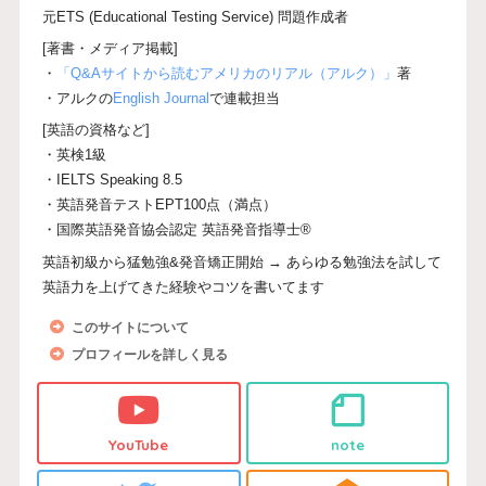
元ETS (Educational Testing Service) 問題作成者
[著書・メディア掲載]
・
「Q&Aサイトから読むアメリカのリアル（アルク）」
著
・アルクの
English Journal
で連載担当
[英語の資格など]
・英検1級
・IELTS Speaking 8.5
・英語発音テストEPT100点（満点）
・国際英語発音協会認定 英語発音指導士®
英語初級から猛勉強&発音矯正開始 → あらゆる勉強法を試して
英語力を上げてきた経験やコツを書いてます
このサイトについて
プロフィールを詳しく見る
YouTube
note