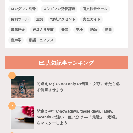
ロングマン発音
ロングマン発音辞典
例文検索ツール
便利ツール
冠詞
地域アクセント
完全ガイド
書籍紹介
殿堂入り記事
発音
英検
語法
辞書
音声学
類語ニュアンス
人気記事ランキング
1
間違えやすい not only の倒置：文頭に来たら必
ず倒置させよう
2
間違えやすいnowadays, these days, lately,
recently の違い・使い分け ―「最近」「近頃」
をマスターしよう