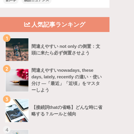
音声学
類語ニュアンス
人気記事ランキング
1
間違えやすい not only の倒置：文
頭に来たら必ず倒置させよう
2
間違えやすいnowadays, these
days, lately, recently の違い・使い
分け ―「最近」「近頃」をマスタ
ーしよう
3
【接続詞thatの省略】どんな時に省
略する？ルールと傾向
4