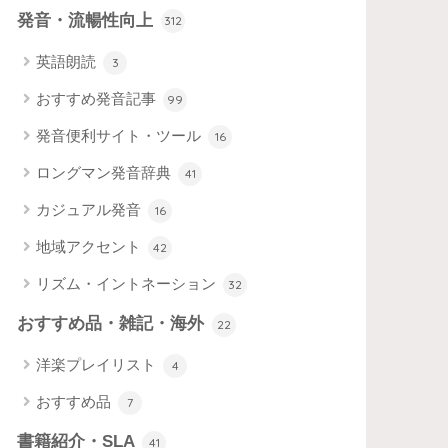
発音・流暢性向上
312
英語朗読
3
おすすめ発音記事
99
発音便利サイト・ツール
16
ロングマン発音辞典
41
カジュアル発音
16
地域アクセント
42
リズム・イントネーション
32
おすすめ品・雑記・海外
22
洋楽プレイリスト
4
おすすめ品
7
書籍紹介・SLA
41