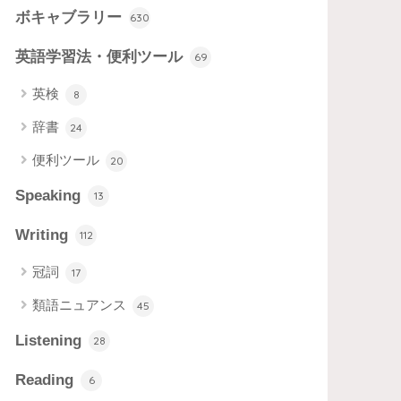
ボキャブラリー
630
英語学習法・便利ツール
69
英検
8
辞書
24
便利ツール
20
Speaking
13
Writing
112
冠詞
17
類語ニュアンス
45
Listening
28
Reading
6