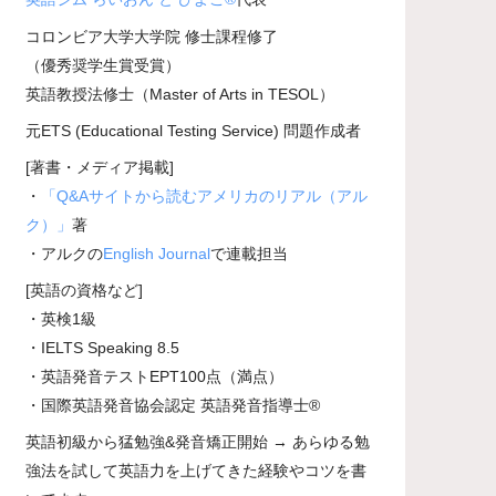
コロンビア大学大学院 修士課程修了
（優秀奨学生賞受賞）
英語教授法修士（Master of Arts in TESOL）
元ETS (Educational Testing Service) 問題作成者
[著書・メディア掲載]
・
「Q&Aサイトから読むアメリカのリアル（アル
ク）」
著
・アルクの
English Journal
で連載担当
[英語の資格など]
・英検1級
・IELTS Speaking 8.5
・英語発音テストEPT100点（満点）
・国際英語発音協会認定 英語発音指導士®
英語初級から猛勉強&発音矯正開始 → あらゆる勉
強法を試して英語力を上げてきた経験やコツを書