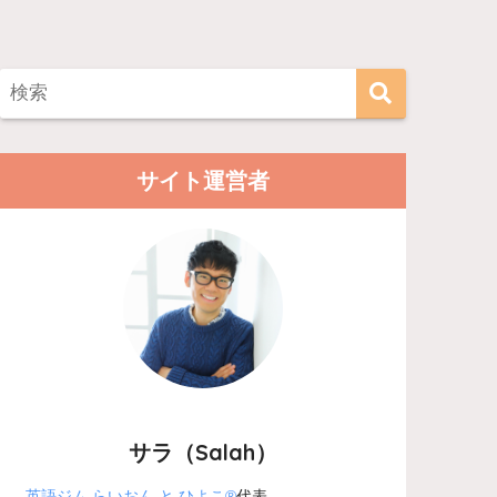
サイト運営者
サラ（Salah）
英語ジム らいおん と ひよこ®
代表