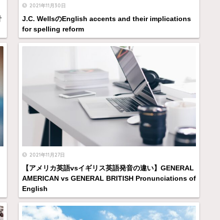
2021年11月30日
音
J.C. WellsのEnglish accents and their implications
for spelling reform
2021年11月27日
【アメリカ英語vsイギリス英語発音の違い】GENERAL
AMERICAN vs GENERAL BRITISH Pronunciations of
English