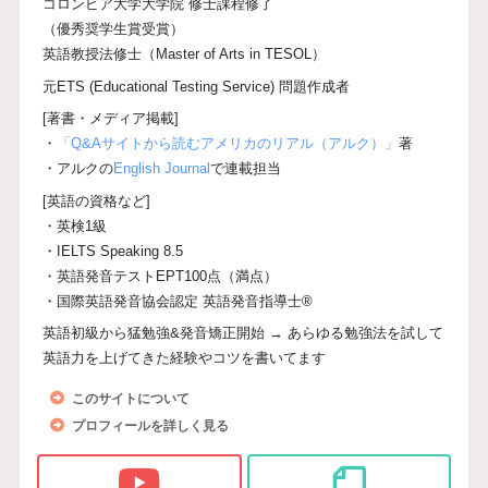
コロンビア大学大学院 修士課程修了
（優秀奨学生賞受賞）
英語教授法修士（Master of Arts in TESOL）
元ETS (Educational Testing Service) 問題作成者
[著書・メディア掲載]
・
「Q&Aサイトから読むアメリカのリアル（アルク）」
著
・アルクの
English Journal
で連載担当
[英語の資格など]
・英検1級
・IELTS Speaking 8.5
・英語発音テストEPT100点（満点）
・国際英語発音協会認定 英語発音指導士®
英語初級から猛勉強&発音矯正開始 → あらゆる勉強法を試して
英語力を上げてきた経験やコツを書いてます
このサイトについて
プロフィールを詳しく見る