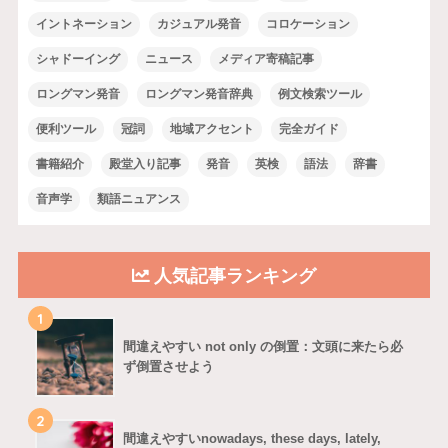
イントネーション
カジュアル発音
コロケーション
シャドーイング
ニュース
メディア寄稿記事
ロングマン発音
ロングマン発音辞典
例文検索ツール
便利ツール
冠詞
地域アクセント
完全ガイド
書籍紹介
殿堂入り記事
発音
英検
語法
辞書
音声学
類語ニュアンス
人気記事ランキング
1
間違えやすい not only の倒置：文頭に来たら必
ず倒置させよう
2
間違えやすいnowadays, these days, lately,