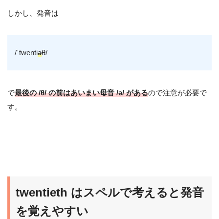
しかし、発音は
/ˈtwenti
ə
θ/
で
最後の /θ/ の前はあいまい母音 /ə/ がある
ので注意が必要で
す。
twentieth はスペルで考えると発音
を覚えやすい