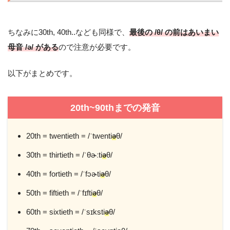
ちなみに30th, 40th..なども同様で、
最後の /θ/ の前はあいまい
母音 /ə/ がある
ので注意が必要です。
以下がまとめです。
20th~90thまでの発音
20th = twentieth = /ˈtwenti
ə
θ/
30th = thirtieth = /ˈθɚːti
ə
θ/
40th = fortieth = /ˈfɔɚti
ə
θ/
50th = fiftieth = /ˈfɪfti
ə
θ/
60th = sixtieth = /ˈsɪksti
ə
θ/