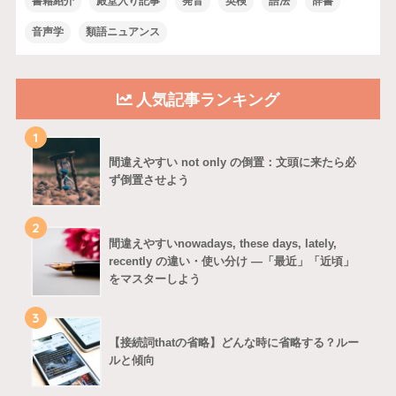
書籍紹介
殿堂入り記事
発音
英検
語法
辞書
音声学
類語ニュアンス
人気記事ランキング
1
間違えやすい not only の倒置：文頭に来たら必
ず倒置させよう
2
間違えやすいnowadays, these days, lately,
recently の違い・使い分け ―「最近」「近頃」
をマスターしよう
3
【接続詞thatの省略】どんな時に省略する？ルー
ルと傾向