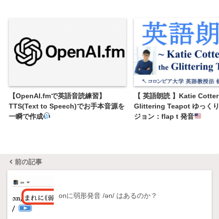
【OpenAI.fmで英語音読練習】
【 英語朗読 】Katie Cotter 
TTS(Text to Speech)でお手本音源を
Glittering Teapot ゆ
一瞬で作成
ジョン：flap t 発音
前の記事
onに弱形発音 /ən/ はあるのか？