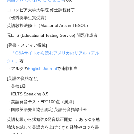
コロンビア大学大学院 修士課程修了
（優秀奨学生賞受賞）
英語教授法修士（Master of Arts in TESOL）
元ETS (Educational Testing Service) 問題作成者
[著書・メディア掲載]
・
「Q&Aサイトから読むアメリカのリアル（アル
ク）」
著
・アルクの
English Journal
で連載担当
[英語の資格など]
・英検1級
・IELTS Speaking 8.5
・英語発音テストEPT100点（満点）
・国際英語発音協会認定 英語発音指導士®
英語初級から猛勉強&発音矯正開始 → あらゆる勉
強法を試して英語力を上げてきた経験やコツを書