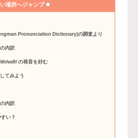
たい場所へジャンプ
n Pronunciation Dictionary)の調査より
フの内訳
/wɪθ/ の発音を好む
発音してみよう
フの内訳
りやすい？