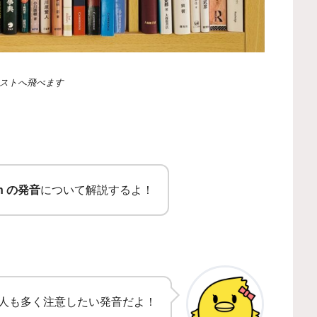
ストへ飛べます
th の発音
について解説するよ！
人も多く注意したい発音だよ！