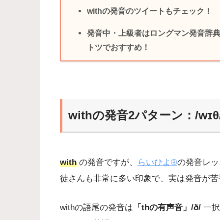
withの発音のツイートもチェック！
発音中・上級者はロングマン発音辞典 (Longm
トツでおすすめ！
withの発音2パターン：/wɪθ/ 
with
の発音ですが、
らいひよ®
の発音レッ
徒さんも非常に多い印象で、実は発音が苦
withの語尾の発音は
「thの有声音」/ð/
一択