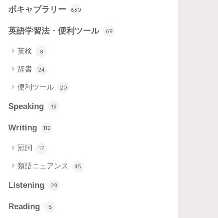
ボキャブラリー
630
英語学習法・便利ツール
69
英検
8
辞書
24
便利ツール
20
Speaking
13
Writing
112
冠詞
17
類語ニュアンス
45
Listening
28
Reading
6