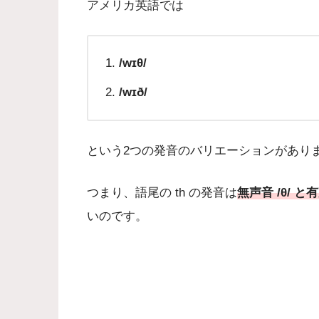
アメリカ英語では
/wɪθ/
/wɪð/
という2つの発音のバリエーションがあり
つまり、語尾の th の発音は
無声音
/θ/ 
いのです。