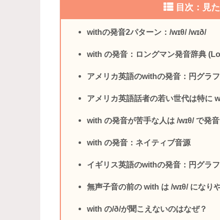
目次：見
withの発音2パターン：/wɪθ/ /wɪð/
with の発音：ロングマン発音辞典 (Longma
アメリカ英語のwithの発音：円グラ
アメリカ英語話者の若い世代は特に with
with の発音が苦手な人は /wɪθ/ で
with の発音：ネイティブ音源
イギリス英語のwithの発音：円グラ
無声子音の前の with は /wɪθ/ にな
with の/ð/が聞こえないのはなぜ？