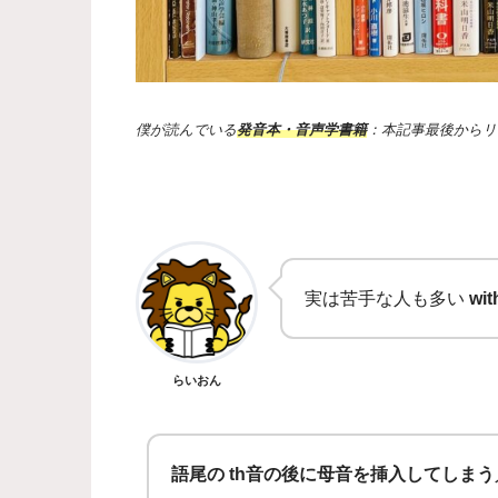
僕が読んでいる
発音本・音声学書籍
：本記事最後からリ
実は苦手な人も多い
wi
らいおん
語尾の th音の後に母音を挿入してしまう