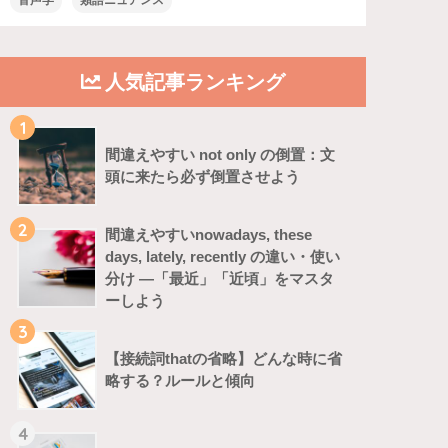
音声学
類語ニュアンス
人気記事ランキング
1
間違えやすい not only の倒置：文
頭に来たら必ず倒置させよう
2
間違えやすいnowadays, these
days, lately, recently の違い・使い
分け ―「最近」「近頃」をマスタ
ーしよう
3
【接続詞thatの省略】どんな時に省
略する？ルールと傾向
4