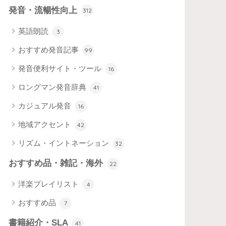
発音・流暢性向上
312
英語朗読
3
おすすめ発音記事
99
発音便利サイト・ツール
16
ロングマン発音辞典
41
カジュアル発音
16
地域アクセント
42
リズム・イントネーション
32
おすすめ品・雑記・海外
22
洋楽プレイリスト
4
おすすめ品
7
書籍紹介・SLA
41