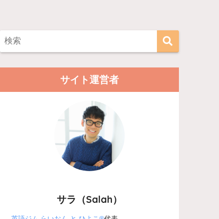
サイト運営者
サラ（Salah）
英語ジム らいおん と ひよこ®
代表