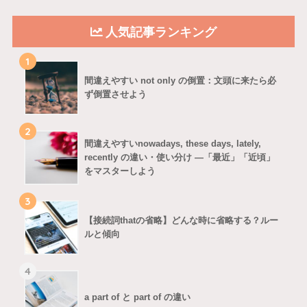
人気記事ランキング
1
間違えやすい not only の倒置：文頭に来たら必
ず倒置させよう
2
間違えやすいnowadays, these days, lately,
recently の違い・使い分け ―「最近」「近頃」
をマスターしよう
3
【接続詞thatの省略】どんな時に省略する？ルー
ルと傾向
4
a part of と part of の違い