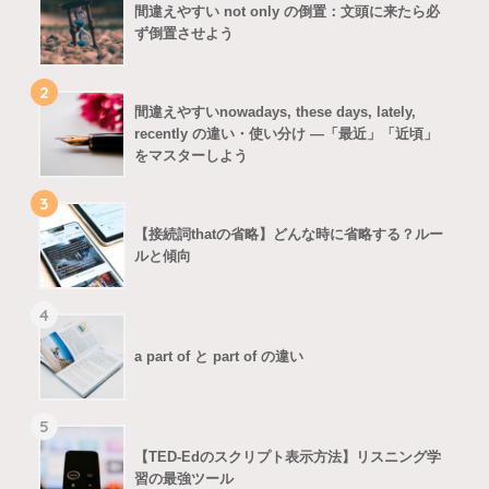
間違えやすい not only の倒置：文頭に来たら必
ず倒置させよう
2
間違えやすいnowadays, these days, lately,
recently の違い・使い分け ―「最近」「近頃」
をマスターしよう
3
【接続詞thatの省略】どんな時に省略する？ルー
ルと傾向
4
a part of と part of の違い
5
【TED-Edのスクリプト表示方法】リスニング学
習の最強ツール