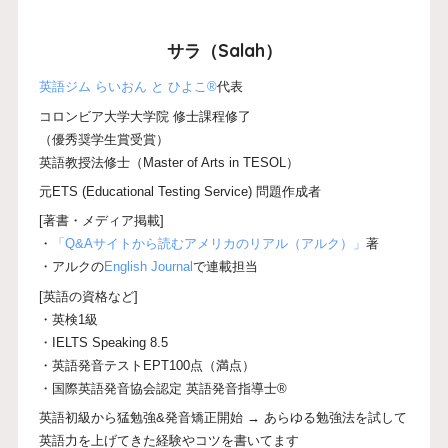
サラ（Salah）
英語ジム らいおん と ひよこ®
代表
コロンビア大学大学院 修士課程修了
（優秀奨学生賞受賞）
英語教授法修士（Master of Arts in TESOL）
元ETS (Educational Testing Service) 問題作成者
[著書・メディア掲載]
・
「Q&Aサイトから読むアメリカのリアル（アルク）」
著
・アルクの
English Journal
で連載担当
[英語の資格など]
・英検1級
・IELTS Speaking 8.5
・英語発音テストEPT100点（満点）
・国際英語発音協会認定 英語発音指導士®
英語初級から猛勉強&発音矯正開始 → あらゆる勉強法を試して
英語力を上げてきた経験やコツを書いてます