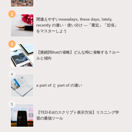
2
間違えやすいnowadays, these days, lately,
recently の違い・使い分け ―「最近」「近頃」
をマスターしよう
3
【接続詞thatの省略】どんな時に省略する？ルー
ルと傾向
4
a part of と part of の違い
5
【TED-Edのスクリプト表示方法】リスニング学
習の最強ツール