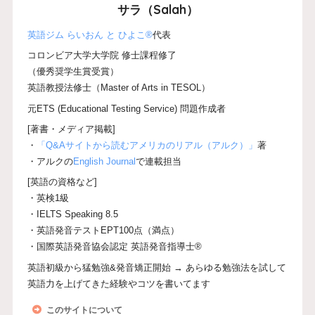
サラ（Salah）
英語ジム らいおん と ひよこ®
代表
コロンビア大学大学院 修士課程修了
（優秀奨学生賞受賞）
英語教授法修士（Master of Arts in TESOL）
元ETS (Educational Testing Service) 問題作成者
[著書・メディア掲載]
・
「Q&Aサイトから読むアメリカのリアル（アルク）」
著
・アルクの
English Journal
で連載担当
[英語の資格など]
・英検1級
・IELTS Speaking 8.5
・英語発音テストEPT100点（満点）
・国際英語発音協会認定 英語発音指導士®
英語初級から猛勉強&発音矯正開始 → あらゆる勉強法を試して
英語力を上げてきた経験やコツを書いてます
このサイトについて