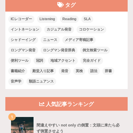
タグ
ICレコーダー
Listening
Reading
SLA
イントネーション
カジュアル発音
コロケーション
シャドーイング
ニュース
メディア寄稿記事
ロングマン発音
ロングマン発音辞典
例文検索ツール
便利ツール
冠詞
地域アクセント
完全ガイド
書籍紹介
殿堂入り記事
発音
英検
語法
辞書
音声学
類語ニュアンス
人気記事ランキング
1
間違えやすい not only の倒置：文頭に来たら必
ず倒置させよう