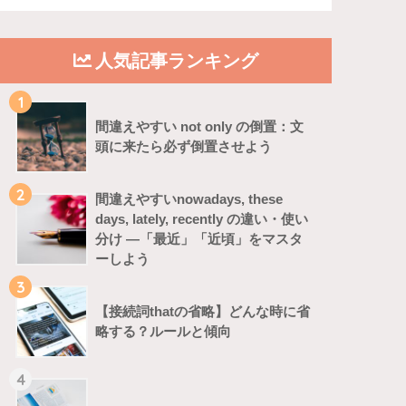
人気記事ランキング
1
間違えやすい not only の倒置：文
頭に来たら必ず倒置させよう
2
間違えやすいnowadays, these
days, lately, recently の違い・使い
分け ―「最近」「近頃」をマスタ
ーしよう
3
【接続詞thatの省略】どんな時に省
略する？ルールと傾向
4