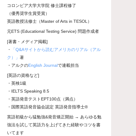
コロンビア大学大学院 修士課程修了
（優秀奨学生賞受賞）
英語教授法修士（Master of Arts in TESOL）
元ETS (Educational Testing Service) 問題作成者
[著書・メディア掲載]
・
「Q&Aサイトから読むアメリカのリアル（アル
ク）」
著
・アルクの
English Journal
で連載担当
[英語の資格など]
・英検1級
・IELTS Speaking 8.5
・英語発音テストEPT100点（満点）
・国際英語発音協会認定 英語発音指導士®
英語初級から猛勉強&発音矯正開始 → あらゆる勉
強法を試して英語力を上げてきた経験やコツを書
いてます