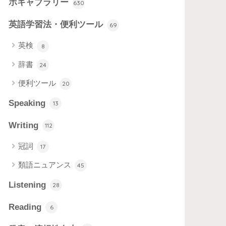
ボキャブラリー
630
英語学習法・便利ツール
69
英検
8
辞書
24
便利ツール
20
Speaking
13
Writing
112
冠詞
17
類語ニュアンス
45
Listening
28
Reading
6