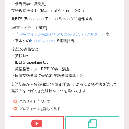
（優秀奨学生賞受賞）
英語教授法修士（Master of Arts in TESOL）
元ETS (Educational Testing Service) 問題作成者
[著書・メディア掲載]
・
「Q&Aサイトから読むアメリカのリアル（アルク）」
著
・アルクの
English Journal
で連載担当
[英語の資格など]
・英検1級
・IELTS Speaking 8.5
・英語発音テストEPT100点（満点）
・国際英語発音協会認定 英語発音指導士®
英語初級から猛勉強&発音矯正開始 → あらゆる勉強法を試して
英語力を上げてきた経験やコツを書いてます
このサイトについて
プロフィールを詳しく見る