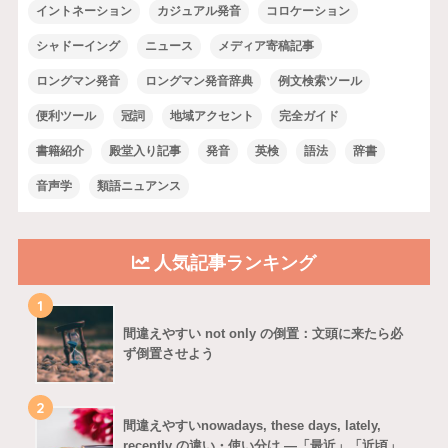
イントネーション
カジュアル発音
コロケーション
シャドーイング
ニュース
メディア寄稿記事
ロングマン発音
ロングマン発音辞典
例文検索ツール
便利ツール
冠詞
地域アクセント
完全ガイド
書籍紹介
殿堂入り記事
発音
英検
語法
辞書
音声学
類語ニュアンス
人気記事ランキング
1
間違えやすい not only の倒置：文頭に来たら必
ず倒置させよう
2
間違えやすいnowadays, these days, lately,
recently の違い・使い分け ―「最近」「近頃」