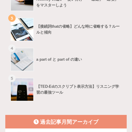
をマスターしよう
3
【接続詞thatの省略】どんな時に省略する？ルー
ルと傾向
4
a part of と part of の違い
5
【TED-Edのスクリプト表示方法】リスニング学
習の最強ツール
過去記事月間アーカイブ