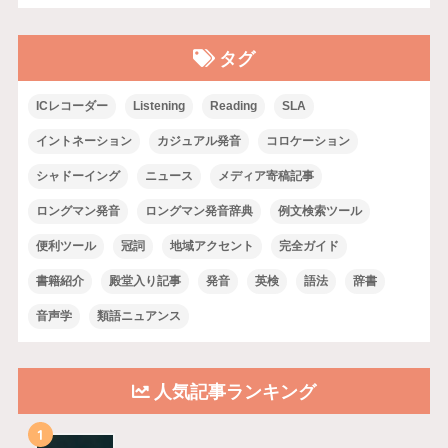
タグ
ICレコーダー
Listening
Reading
SLA
イントネーション
カジュアル発音
コロケーション
シャドーイング
ニュース
メディア寄稿記事
ロングマン発音
ロングマン発音辞典
例文検索ツール
便利ツール
冠詞
地域アクセント
完全ガイド
書籍紹介
殿堂入り記事
発音
英検
語法
辞書
音声学
類語ニュアンス
人気記事ランキング
1