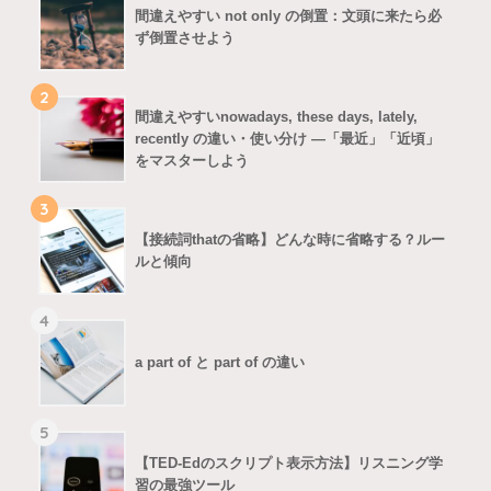
間違えやすい not only の倒置：文頭に来たら必
ず倒置させよう
2
間違えやすいnowadays, these days, lately,
recently の違い・使い分け ―「最近」「近頃」
をマスターしよう
3
【接続詞thatの省略】どんな時に省略する？ルー
ルと傾向
4
a part of と part of の違い
5
【TED-Edのスクリプト表示方法】リスニング学
習の最強ツール