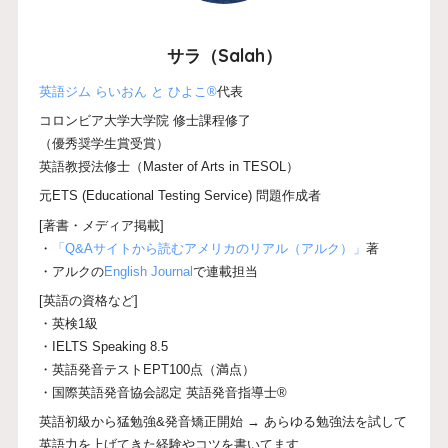
サラ（Salah）
英語ジム らいおん と ひよこ®
代表
コロンビア大学大学院 修士課程修了
（優秀奨学生賞受賞）
英語教授法修士（Master of Arts in TESOL）
元ETS (Educational Testing Service) 問題作成者
[著書・メディア掲載]
・
「Q&Aサイトから読むアメリカのリアル（アルク）」
著
・アルクの
English Journal
で連載担当
[英語の資格など]
・英検1級
・IELTS Speaking 8.5
・英語発音テストEPT100点（満点）
・国際英語発音協会認定 英語発音指導士®
英語初級から猛勉強&発音矯正開始 → あらゆる勉強法を試して
英語力を上げてきた経験やコツを書いてます