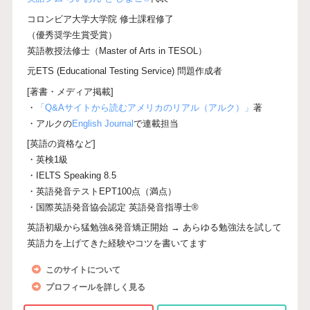
コロンビア大学大学院 修士課程修了
（優秀奨学生賞受賞）
英語教授法修士（Master of Arts in TESOL）
元ETS (Educational Testing Service) 問題作成者
[著書・メディア掲載]
・
「Q&Aサイトから読むアメリカのリアル（アルク）」
著
・アルクの
English Journal
で連載担当
[英語の資格など]
・英検1級
・IELTS Speaking 8.5
・英語発音テストEPT100点（満点）
・国際英語発音協会認定 英語発音指導士®
英語初級から猛勉強&発音矯正開始 → あらゆる勉強法を試して
英語力を上げてきた経験やコツを書いてます
このサイトについて
プロフィールを詳しく見る