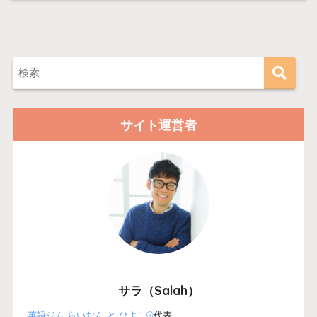
サイト運営者
サラ（Salah）
英語ジム らいおん と ひよこ®
代表