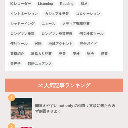
ICレコーダー
Listening
Reading
SLA
イントネーション
カジュアル発音
コロケーション
シャドーイング
ニュース
メディア寄稿記事
ロングマン発音
ロングマン発音辞典
例文検索ツール
便利ツール
冠詞
地域アクセント
完全ガイド
書籍紹介
殿堂入り記事
発音
英検
語法
辞書
音声学
類語ニュアンス
人気記事ランキング
1
間違えやすい not only の倒置：文頭に来たら必
ず倒置させよう
2