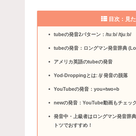
目次：見
tubeの発音2パターン：/tuːb/ /tjuːb/
tubeの発音：ロングマン発音辞典 (Longma
アメリカ英語のtubeの発音
Yod-Droppingとは: /j/ 発音の脱落
YouTubeの発音：you+two+b
newの発音：YouTube動画もチェッ
発音中・上級者はロングマン発音辞典 (Longm
トツでおすすめ！