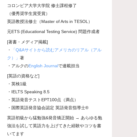
コロンビア大学大学院 修士課程修了
（優秀奨学生賞受賞）
英語教授法修士（Master of Arts in TESOL）
元ETS (Educational Testing Service) 問題作成者
[著書・メディア掲載]
・
「Q&Aサイトから読むアメリカのリアル（アル
ク）」
著
・アルクの
English Journal
で連載担当
[英語の資格など]
・英検1級
・IELTS Speaking 8.5
・英語発音テストEPT100点（満点）
・国際英語発音協会認定 英語発音指導士®
英語初級から猛勉強&発音矯正開始 → あらゆる勉
強法を試して英語力を上げてきた経験やコツを書
いてます