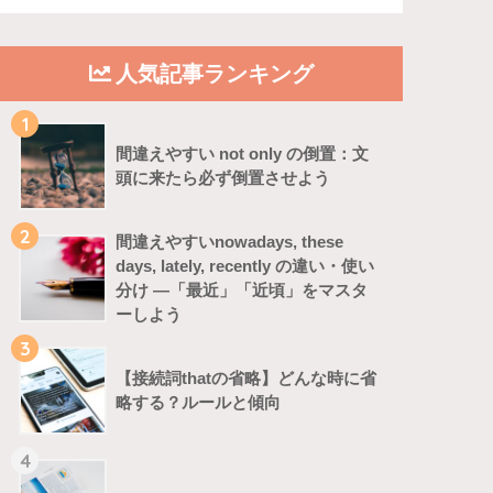
人気記事ランキング
1
間違えやすい not only の倒置：文
頭に来たら必ず倒置させよう
2
間違えやすいnowadays, these
days, lately, recently の違い・使い
分け ―「最近」「近頃」をマスタ
ーしよう
3
【接続詞thatの省略】どんな時に省
略する？ルールと傾向
4