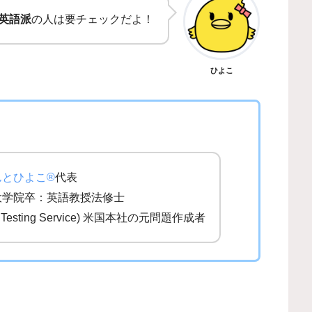
英語派
の人は要チェックだよ！
ひよこ
んとひよこ®
代表
大学院卒：英語教授法修士
al Testing Service) 米国本社の元問題作成者