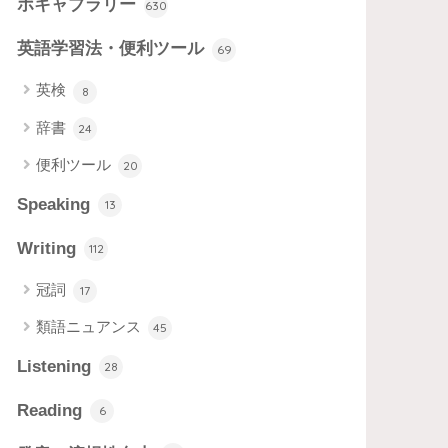
ボキャブラリー
630
英語学習法・便利ツール
69
英検
8
辞書
24
便利ツール
20
Speaking
13
Writing
112
冠詞
17
類語ニュアンス
45
Listening
28
Reading
6