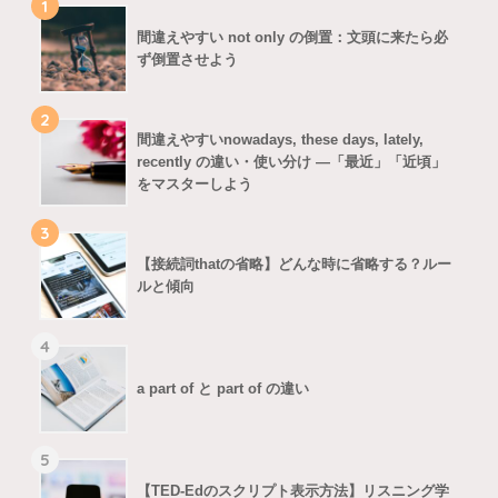
1
間違えやすい not only の倒置：文頭に来たら必
ず倒置させよう
2
間違えやすいnowadays, these days, lately,
recently の違い・使い分け ―「最近」「近頃」
をマスターしよう
3
【接続詞thatの省略】どんな時に省略する？ルー
ルと傾向
4
a part of と part of の違い
5
【TED-Edのスクリプト表示方法】リスニング学