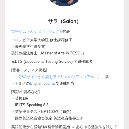
サラ（Salah）
英語ジム らいおん と ひよこ®
代表
コロンビア大学大学院 修士課程修了
（優秀奨学生賞受賞）
英語教授法修士（Master of Arts in TESOL）
元ETS (Educational Testing Service) 問題作成者
[著書・メディア掲載]
・
「Q&Aサイトから読むアメリカのリアル（アルク）」
著
・アルクの
English Journal
で連載担当
[英語の資格など]
・英検1級
・IELTS Speaking 8.5
・英語発音テストEPT100点（満点）
・国際英語発音協会認定 英語発音指導士®
英語初級から猛勉強&発音矯正開始 → あらゆる勉強法を試して