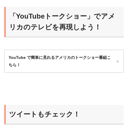
高いから、フルスクリプト入手可能な番組か
ら始めるのがオススメだよ！
「YouTubeトークショー」でアメ
らいおん
慣れれば、だんだんスクリプトなしで聞ける
リカのテレビを再現しよう！
ようになるよ！
YouTube で簡単に見れるアメリカのトークショー番組こ
ちら！
洋画や海外ドラマももちろんいいけど、トー
クショーは会話がほとんど途切れず、発話量
が多いのでとてもおすすめ！
ツイートもチェック！
ひよこ