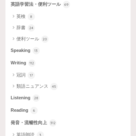
英語学習法・便利ツール
69
英検
8
辞書
24
便利ツール
20
Speaking
13
Writing
112
冠詞
17
類語ニュアンス
45
Listening
28
Reading
6
発音・流暢性向上
312
英語朗読
3