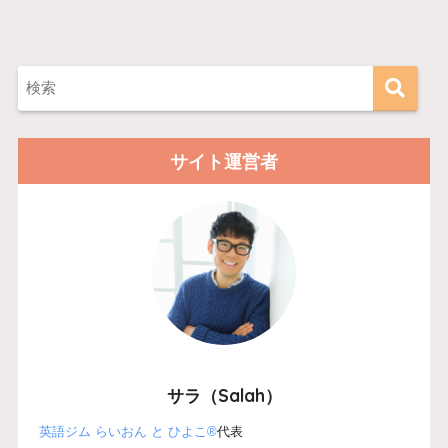
サイト運営者
サラ（Salah）
英語ジム らいおん と ひよこ®
代表