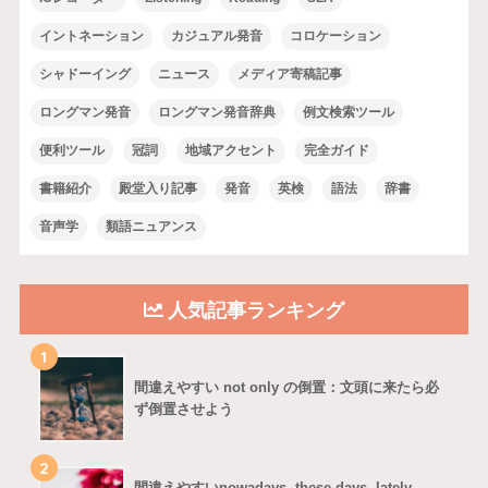
イントネーション
カジュアル発音
コロケーション
シャドーイング
ニュース
メディア寄稿記事
ロングマン発音
ロングマン発音辞典
例文検索ツール
便利ツール
冠詞
地域アクセント
完全ガイド
書籍紹介
殿堂入り記事
発音
英検
語法
辞書
音声学
類語ニュアンス
人気記事ランキング
1
間違えやすい not only の倒置：文頭に来たら必
ず倒置させよう
2
間違えやすいnowadays, these days, lately,