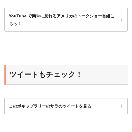
YouTube で簡単に見れるアメリカのトークショー番組こ
ちら！
洋画や海外ドラマももちろんいいけど、トー
クショーは会話がほとんど途切れず、発話量
が多いのでとてもおすすめ！
ツイートもチェック！
ひよこ
このボキャブラリーのサラのツイートを見る