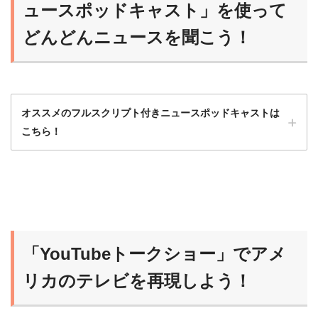
ュースポッドキャスト」を使って
どんどんニュースを聞こう！
オススメのフルスクリプト付きニュースポッドキャストは
こちら！
ニュースポッドキャストは最初はハードルが
高いから、フルスクリプト入手可能な番組か
ら始めるのがオススメだよ！
「YouTubeトークショー」でアメ
らいおん
慣れれば、だんだんスクリプトなしで聞ける
リカのテレビを再現しよう！
ようになるよ！