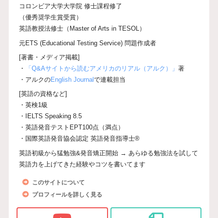
コロンビア大学大学院 修士課程修了
（優秀奨学生賞受賞）
英語教授法修士（Master of Arts in TESOL）
元ETS (Educational Testing Service) 問題作成者
[著書・メディア掲載]
・
「Q&Aサイトから読むアメリカのリアル（アルク）」
著
・アルクの
English Journal
で連載担当
[英語の資格など]
・英検1級
・IELTS Speaking 8.5
・英語発音テストEPT100点（満点）
・国際英語発音協会認定 英語発音指導士®
英語初級から猛勉強&発音矯正開始 → あらゆる勉強法を試して
英語力を上げてきた経験やコツを書いてます
このサイトについて
プロフィールを詳しく見る