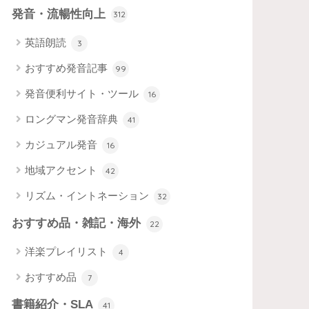
発音・流暢性向上
312
英語朗読
3
おすすめ発音記事
99
発音便利サイト・ツール
16
ロングマン発音辞典
41
カジュアル発音
16
地域アクセント
42
リズム・イントネーション
32
おすすめ品・雑記・海外
22
洋楽プレイリスト
4
おすすめ品
7
書籍紹介・SLA
41