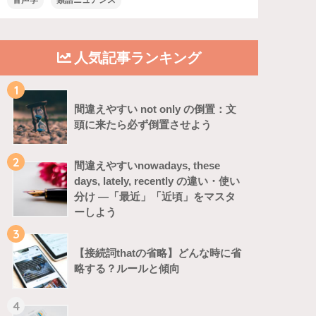
音声学
類語ニュアンス
人気記事ランキング
1
間違えやすい not only の倒置：文
頭に来たら必ず倒置させよう
2
間違えやすいnowadays, these
days, lately, recently の違い・使い
分け ―「最近」「近頃」をマスタ
ーしよう
3
【接続詞thatの省略】どんな時に省
略する？ルールと傾向
4