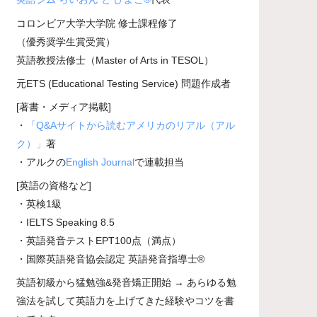
コロンビア大学大学院 修士課程修了
（優秀奨学生賞受賞）
英語教授法修士（Master of Arts in TESOL）
元ETS (Educational Testing Service) 問題作成者
[著書・メディア掲載]
・
「Q&Aサイトから読むアメリカのリアル（アル
ク）」
著
・アルクの
English Journal
で連載担当
[英語の資格など]
・英検1級
・IELTS Speaking 8.5
・英語発音テストEPT100点（満点）
・国際英語発音協会認定 英語発音指導士®
英語初級から猛勉強&発音矯正開始 → あらゆる勉
強法を試して英語力を上げてきた経験やコツを書