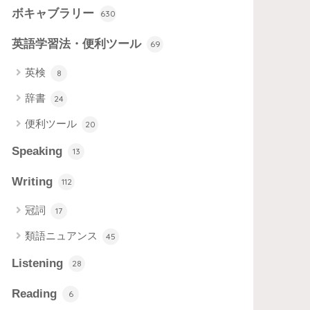
ボキャブラリー
630
英語学習法・便利ツール
69
英検
8
辞書
24
便利ツール
20
Speaking
13
Writing
112
冠詞
17
類語ニュアンス
45
Listening
28
Reading
6