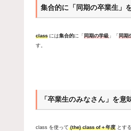
集合的に「同期の卒業生」を意
class
には
集合的
に「
同期の学級
」「
同期
す。
「卒業生のみなさん」を意味する
class を使って
(the) class of＋年度
とす