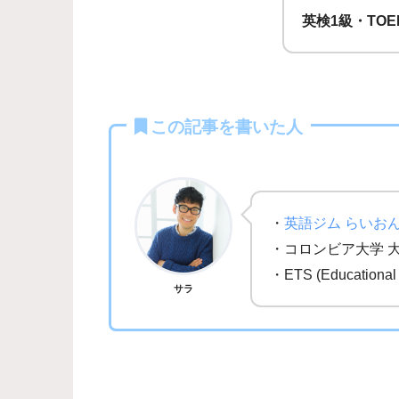
英検1級・TOE
この記事を書いた人
・
英語ジム らいお
・コロンビア大学 
・ETS (Education
サラ