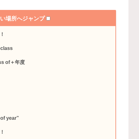
たい場所へジャンプ
認！
ass
s of＋年度
f year”
ク！