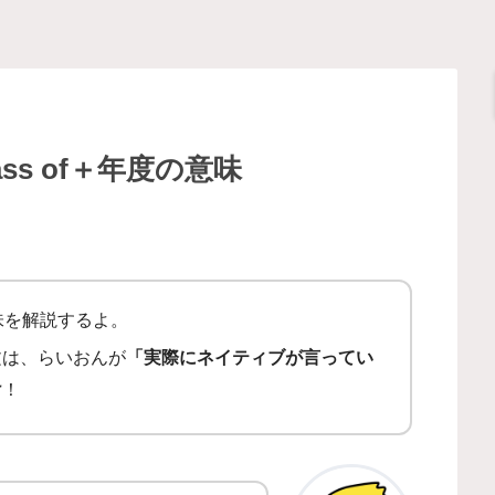
ss of＋年度の意味
味を解説するよ。
文は、らいおんが
「実際にネイティブが言ってい
け
！