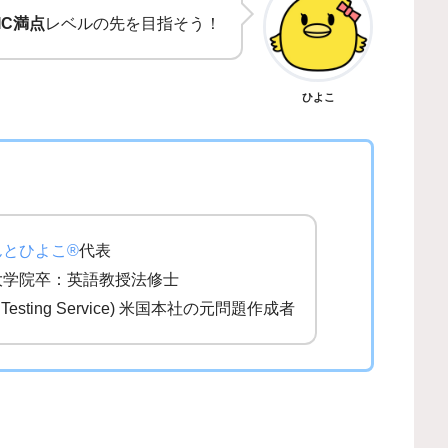
IC満点
レベルの先を目指そう！
ひよこ
んとひよこ®
代表
大学院卒：英語教授法修士
al Testing Service) 米国本社の元問題作成者