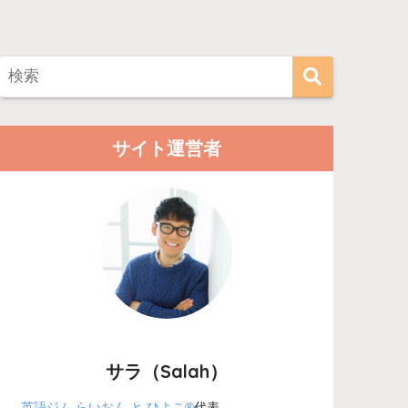
サイト運営者
サラ（Salah）
英語ジム らいおん と ひよこ®
代表