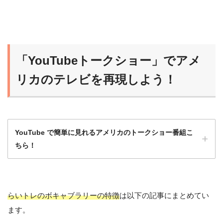
ニュースポッドキャストは最初はハードルが
高いから、フルスクリプト入手可能な番組か
ら始めるのがオススメだよ！
「YouTubeトークショー」でアメ
らいおん
慣れれば、だんだんスクリプトなしで聞ける
リカのテレビを再現しよう！
ようになるよ！
YouTube で簡単に見れるアメリカのトークショー番組こ
ちら！
らいトレのボキャブラリーの特徴
は以下の記事にまとめてい
洋画や海外ドラマももちろんいいけど、トー
ます。
クショーは会話がほとんど途切れず、発話量