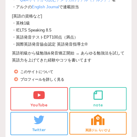
・アルクの
English Journal
で連載担当
[英語の資格など]
・英検1級
・IELTS Speaking 8.5
・英語発音テストEPT100点（満点）
・国際英語発音協会認定 英語発音指導士®
英語初級から猛勉強&発音矯正開始 → あらゆる勉強法を試して
英語力を上げてきた経験やコツを書いてます
このサイトについて
プロフィールを詳しく見る
YouTube
note
Twitter
英語ジム らいひよ