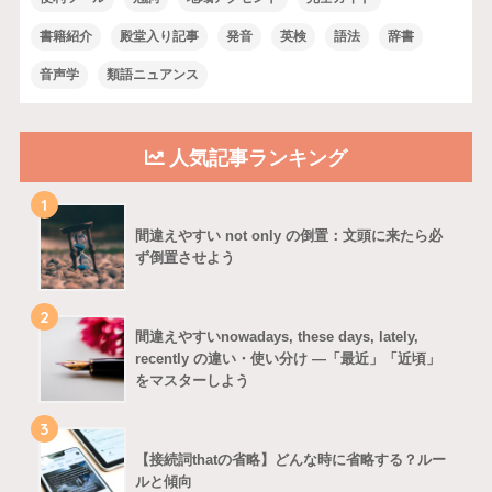
書籍紹介
殿堂入り記事
発音
英検
語法
辞書
音声学
類語ニュアンス
人気記事ランキング
1
間違えやすい not only の倒置：文頭に来たら必
ず倒置させよう
2
間違えやすいnowadays, these days, lately,
recently の違い・使い分け ―「最近」「近頃」
をマスターしよう
3
【接続詞thatの省略】どんな時に省略する？ルー
ルと傾向