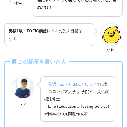
らいおん
のだけ
！
英検1級・TOEIC満点
レベルの先を目指そ
う！
ひよこ
この記事を書いた人
・
英語ジム らいおんとひよこ®
代表
・コロンビア大学 大学院卒：英語教
授法修士
サラ
・ETS (Educational Testing Service)
米国本社の元問題作成者