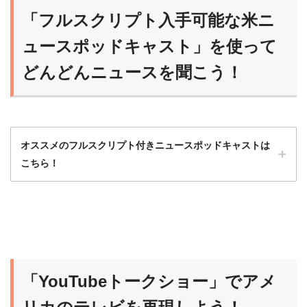
「フルスクリプト入手可能な米ニ
ュースポッドキャスト」を使って
どんどんニュースを聞こう！
オススメのフルスクリプト付きニュースポッドキャストは
こちら！
ニュースポッドキャストは最初はハードルが
高いから、フルスクリプト入手可能な番組か
ら始めるのがオススメだよ！
「YouTubeトークショー」でアメ
らいおん
慣れれば、だんだんスクリプトなしで聞ける
ようになるよ！