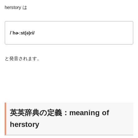
herstory は
/ˈhɚːst(ə)ri/
と発音されます。
英英辞典の定義：meaning of
herstory