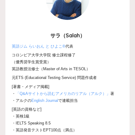
サラ（Salah）
英語ジム らいおん と ひよこ®
代表
コロンビア大学大学院 修士課程修了
（優秀奨学生賞受賞）
英語教授法修士（Master of Arts in TESOL）
元ETS (Educational Testing Service) 問題作成者
[著書・メディア掲載]
・
「Q&Aサイトから読むアメリカのリアル（アルク）」
著
・アルクの
English Journal
で連載担当
[英語の資格など]
・英検1級
・IELTS Speaking 8.5
・英語発音テストEPT100点（満点）