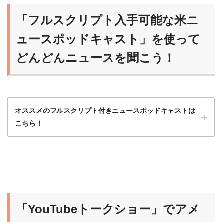
「フルスクリプト入手可能な米ニ
ュースポッドキャスト」を使って
どんどんニュースを聞こう！
オススメのフルスクリプト付きニュースポッドキャストは
こちら！
ニュースポッドキャストは最初はハードルが
高いから、フルスクリプト入手可能な番組か
ら始めるのがオススメだよ！
「YouTubeトークショー」でアメ
らいおん
慣れれば、だんだんスクリプトなしで聞ける