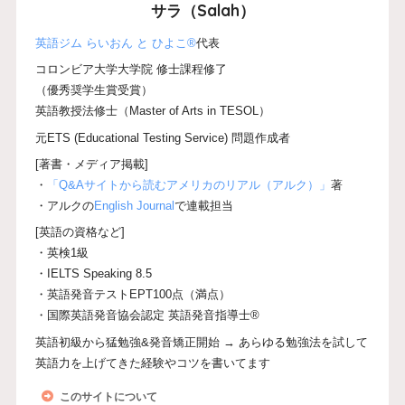
サラ（Salah）
英語ジム らいおん と ひよこ®
代表
コロンビア大学大学院 修士課程修了
（優秀奨学生賞受賞）
英語教授法修士（Master of Arts in TESOL）
元ETS (Educational Testing Service) 問題作成者
[著書・メディア掲載]
・
「Q&Aサイトから読むアメリカのリアル（アルク）」
著
・アルクの
English Journal
で連載担当
[英語の資格など]
・英検1級
・IELTS Speaking 8.5
・英語発音テストEPT100点（満点）
・国際英語発音協会認定 英語発音指導士®
英語初級から猛勉強&発音矯正開始 → あらゆる勉強法を試して
英語力を上げてきた経験やコツを書いてます
このサイトについて