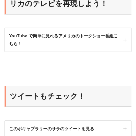
リカのテレビを再現しよう！
ようになるよ！
YouTube で簡単に見れるアメリカのトークショー番組こ
ちら！
洋画や海外ドラマももちろんいいけど、トー
クショーは会話がほとんど途切れず、発話量
が多いのでとてもおすすめ！
ツイートもチェック！
ひよこ
このボキャブラリーのサラのツイートを見る