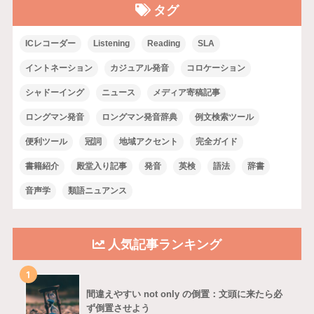
タグ
ICレコーダー
Listening
Reading
SLA
イントネーション
カジュアル発音
コロケーション
シャドーイング
ニュース
メディア寄稿記事
ロングマン発音
ロングマン発音辞典
例文検索ツール
便利ツール
冠詞
地域アクセント
完全ガイド
書籍紹介
殿堂入り記事
発音
英検
語法
辞書
音声学
類語ニュアンス
人気記事ランキング
1
間違えやすい not only の倒置：文頭に来たら必
ず倒置させよう