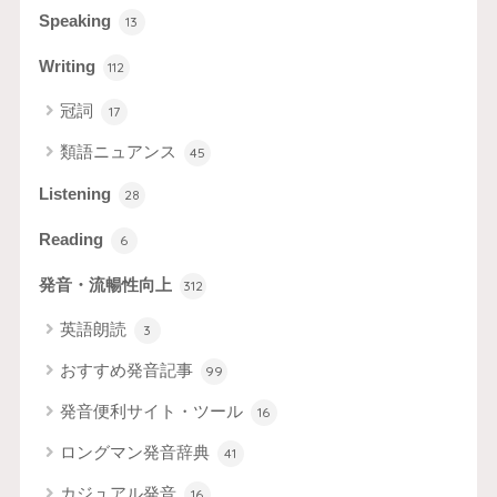
Speaking
13
Writing
112
冠詞
17
類語ニュアンス
45
Listening
28
Reading
6
発音・流暢性向上
312
英語朗読
3
おすすめ発音記事
99
発音便利サイト・ツール
16
ロングマン発音辞典
41
カジュアル発音
16