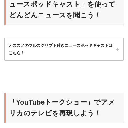
ュースポッドキャスト」を使って
どんどんニュースを聞こう！
オススメのフルスクリプト付きニュースポッドキャストは
こちら！
ニュースポッドキャストは最初はハードルが
高いから、フルスクリプト入手可能な番組か
ら始めるのがオススメだよ！
「YouTubeトークショー」でアメ
らいおん
慣れれば、だんだんスクリプトなしで聞ける
リカのテレビを再現しよう！
ようになるよ！