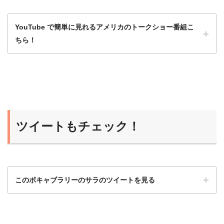
YouTube で簡単に見れるアメリカのトークショー番組こ
ちら！
洋画や海外ドラマももちろんいいけど、トー
クショーは会話がほとんど途切れず、発話量
が多いのでとてもおすすめ！
ツイートもチェック！
ひよこ
このボキャブラリーのサラのツイートを見る