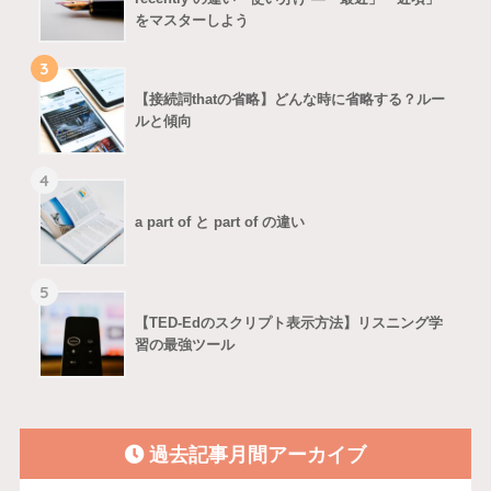
をマスターしよう
3
【接続詞thatの省略】どんな時に省略する？ルー
ルと傾向
4
a part of と part of の違い
5
【TED-Edのスクリプト表示方法】リスニング学
習の最強ツール
過去記事月間アーカイブ