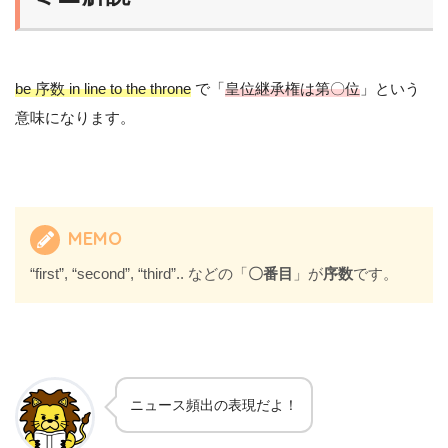
be 序数 in line to the throne
で「
皇位継承権は第〇位
」という
意味になります。
MEMO
“first”, “second”, “third”.. などの「
〇番目
」が
序数
です。
ニュース頻出の表現だよ！