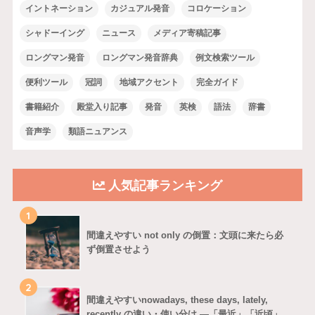
イントネーション
カジュアル発音
コロケーション
シャドーイング
ニュース
メディア寄稿記事
ロングマン発音
ロングマン発音辞典
例文検索ツール
便利ツール
冠詞
地域アクセント
完全ガイド
書籍紹介
殿堂入り記事
発音
英検
語法
辞書
音声学
類語ニュアンス
人気記事ランキング
1
間違えやすい not only の倒置：文頭に来たら必
ず倒置させよう
2
間違えやすいnowadays, these days, lately,
recently の違い・使い分け ―「最近」「近頃」