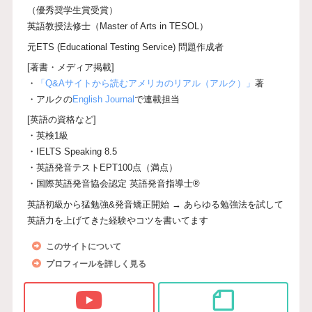
（優秀奨学生賞受賞）
英語教授法修士（Master of Arts in TESOL）
元ETS (Educational Testing Service) 問題作成者
[著書・メディア掲載]
・
「Q&Aサイトから読むアメリカのリアル（アルク）」
著
・アルクの
English Journal
で連載担当
[英語の資格など]
・英検1級
・IELTS Speaking 8.5
・英語発音テストEPT100点（満点）
・国際英語発音協会認定 英語発音指導士®
英語初級から猛勉強&発音矯正開始 → あらゆる勉強法を試して
英語力を上げてきた経験やコツを書いてます
このサイトについて
プロフィールを詳しく見る