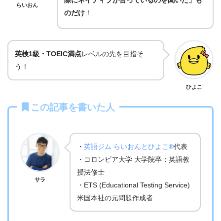
らいおん
のだけ
！
英検1級・TOEIC満点
レベルの先を目指そ
う！
ひよこ
この記事を書いた人
・
英語ジム らいおんとひよこ®
代表
・コロンビア大学 大学院卒：英語教
授法修士
サラ
・ETS (Educational Testing Service)
米国本社の元問題作成者