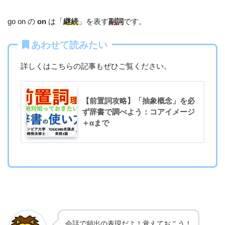
go on の
on
は「
継続
」を表す
副詞
です。
あわせて読みたい
詳しくはこちらの記事もぜひご覧ください。
【前置詞攻略】「抽象概念」を必
ず辞書で調べよう：コアイメージ
＋αまで
会話で頻出の表現だよ！覚えておこう！