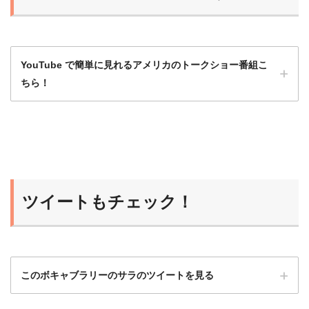
YouTube で簡単に見れるアメリカのトークショー番組こ
ちら！
洋画や海外ドラマももちろんいいけど、トー
クショーは会話がほとんど途切れず、発話量
が多いのでとてもおすすめ！
ツイートもチェック！
ひよこ
このボキャブラリーのサラのツイートを見る