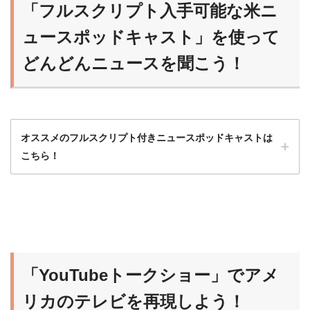
「フルスクリプト入手可能な米ニ
ュースポッドキャスト」を使って
どんどんニュースを聞こう！
オススメのフルスクリプト付きニュースポッドキャストは
こちら！
ニュースポッドキャストは最初はハードルが
高いから、フルスクリプト入手可能な番組か
ら始めるのがオススメだよ！
「YouTubeトークショー」でアメ
らいおん
慣れれば、だんだんスクリプトなしで聞ける
リカのテレビを再現しよう！
ようになるよ！