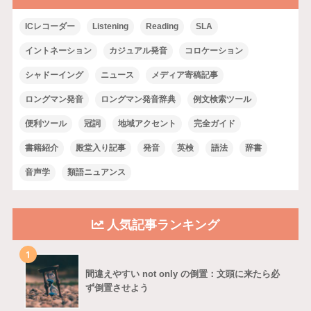
ICレコーダー
Listening
Reading
SLA
イントネーション
カジュアル発音
コロケーション
シャドーイング
ニュース
メディア寄稿記事
ロングマン発音
ロングマン発音辞典
例文検索ツール
便利ツール
冠詞
地域アクセント
完全ガイド
書籍紹介
殿堂入り記事
発音
英検
語法
辞書
音声学
類語ニュアンス
人気記事ランキング
1
間違えやすい not only の倒置：文頭に来たら必
ず倒置させよう