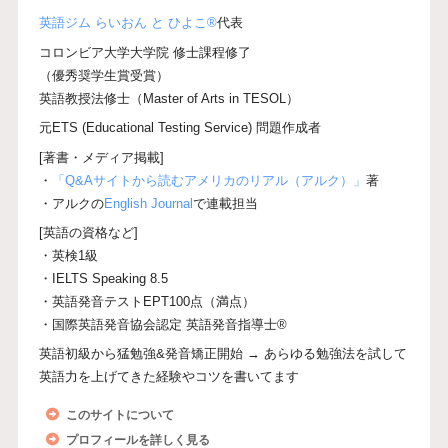
英語ジム らいおん と ひよこ®
代表
コロンビア大学大学院 修士課程修了
（優秀奨学生賞受賞）
英語教授法修士（Master of Arts in TESOL）
元ETS (Educational Testing Service) 問題作成者
[著書・メディア掲載]
・
「Q&Aサイトから読むアメリカのリアル（アルク）」
著
・アルクの
English Journal
で連載担当
[英語の資格など]
・英検1級
・IELTS Speaking 8.5
・英語発音テストEPT100点（満点）
・国際英語発音協会認定 英語発音指導士®
英語初級から猛勉強&発音矯正開始 → あらゆる勉強法を試して
英語力を上げてきた経験やコツを書いてます
このサイトについて
プロフィールを詳しく見る