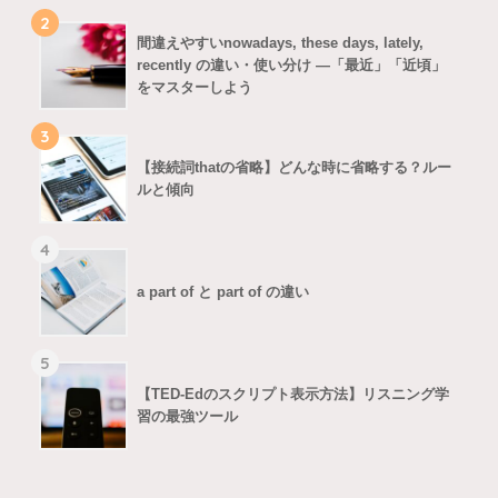
2
間違えやすいnowadays, these days, lately,
recently の違い・使い分け ―「最近」「近頃」
をマスターしよう
3
【接続詞thatの省略】どんな時に省略する？ルー
ルと傾向
4
a part of と part of の違い
5
【TED-Edのスクリプト表示方法】リスニング学
習の最強ツール