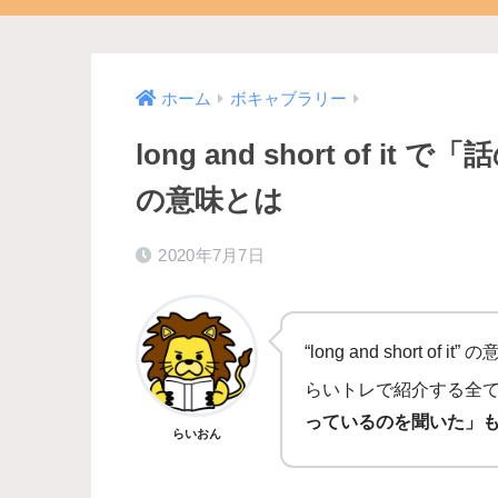
ホーム
ボキャブラリー
long and short of it で「
の意味とは
2020年7月7日
“long and short of
らいトレで紹介する全
っているのを聞いた」
らいおん