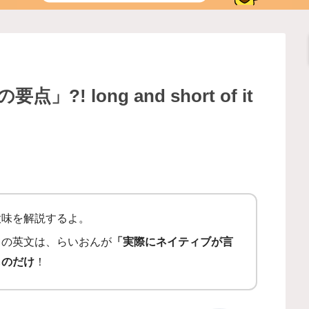
話の要点」?! long and short of it
 it” の意味を解説するよ。
ての英文は、らいおんが
「実際にネイティブが言
ものだけ
！