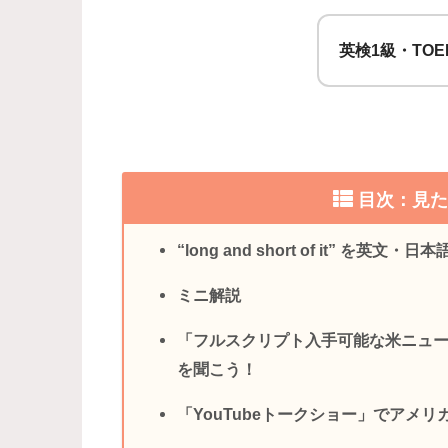
英検1級・TOE
目次：見
“long and short of it” を英文
ミニ解説
「フルスクリプト入手可能な米ニュ
を聞こう！
「YouTubeトークショー」でアメ