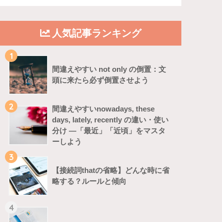
人気記事ランキング
1
間違えやすい not only の倒置：文
頭に来たら必ず倒置させよう
2
間違えやすいnowadays, these
days, lately, recently の違い・使い
分け ―「最近」「近頃」をマスタ
ーしよう
3
【接続詞thatの省略】どんな時に省
略する？ルールと傾向
4