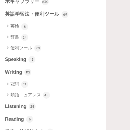
ボキャブラリー
630
英語学習法・便利ツール
69
英検
8
辞書
24
便利ツール
20
Speaking
13
Writing
112
冠詞
17
類語ニュアンス
45
Listening
28
Reading
6