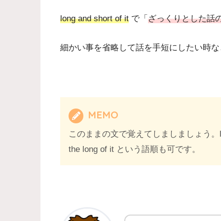
long and short of it
で「
ざっくりとした話
細かい事を省略して話を手短にしたい時な
MEMO
このままの文で覚えてしましましょう。long and 
the long of it という語順も可です。