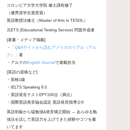
コロンビア大学大学院 修士課程修了
（優秀奨学生賞受賞）
英語教授法修士（Master of Arts in TESOL）
元ETS (Educational Testing Service) 問題作成者
[著書・メディア掲載]
・
「Q&Aサイトから読むアメリカのリアル（アル
ク）」
著
・アルクの
English Journal
で連載担当
[英語の資格など]
・英検1級
・IELTS Speaking 8.5
・英語発音テストEPT100点（満点）
・国際英語発音協会認定 英語発音指導士®
英語初級から猛勉強&発音矯正開始 → あらゆる勉
強法を試して英語力を上げてきた経験やコツを書
いてます