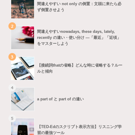
間違えやすい not only の倒置：文頭に来たら必
ず倒置させよう
2
間違えやすいnowadays, these days, lately,
recently の違い・使い分け ―「最近」「近頃」
をマスターしよう
3
【接続詞thatの省略】どんな時に省略する？ルー
ルと傾向
4
a part of と part of の違い
5
【TED-Edのスクリプト表示方法】リスニング学
習の最強ツール