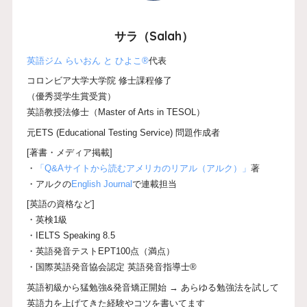
サラ（Salah）
英語ジム らいおん と ひよこ®
代表
コロンビア大学大学院 修士課程修了
（優秀奨学生賞受賞）
英語教授法修士（Master of Arts in TESOL）
元ETS (Educational Testing Service) 問題作成者
[著書・メディア掲載]
・
「Q&Aサイトから読むアメリカのリアル（アルク）」
著
・アルクの
English Journal
で連載担当
[英語の資格など]
・英検1級
・IELTS Speaking 8.5
・英語発音テストEPT100点（満点）
・国際英語発音協会認定 英語発音指導士®
英語初級から猛勉強&発音矯正開始 → あらゆる勉強法を試して
英語力を上げてきた経験やコツを書いてます