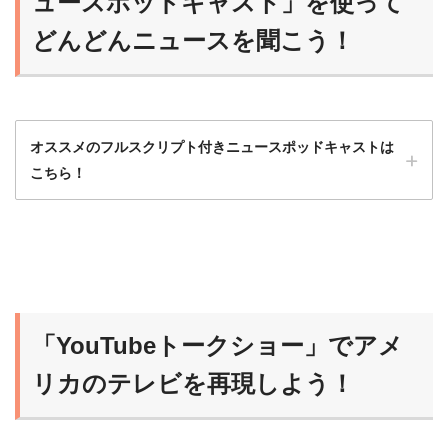
ュースポッドキャスト」を使って
どんどんニュースを聞こう！
オススメのフルスクリプト付きニュースポッドキャストは
こちら！
ニュースポッドキャストは最初はハードルが
高いから、フルスクリプト入手可能な番組か
ら始めるのがオススメだよ！
「YouTubeトークショー」でアメ
らいおん
慣れれば、だんだんスクリプトなしで聞ける
リカのテレビを再現しよう！
ようになるよ！