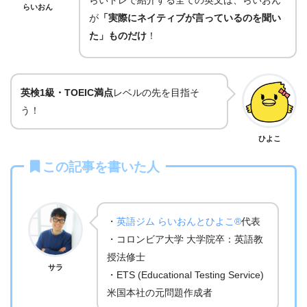
らいおん
が
「実際にネイティブが言っているのを聞い
た」ものだけ
！
英検1級・TOEIC満点
レベルの先を目指そ
う！
ひよこ
この記事を書いた人
・
英語ジム らいおんとひよこ®
代表
・コロンビア大学 大学院卒：英語教
授法修士
サラ
・ETS (Educational Testing Service)
米国本社の元問題作成者