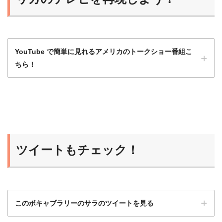
YouTube で簡単に見れるアメリカのトークショー番組こ
ちら！
洋画や海外ドラマももちろんいいけど、トー
クショーは会話がほとんど途切れず、発話量
が多いのでとてもおすすめ！
ツイートもチェック！
ひよこ
このボキャブラリーのサラのツイートを見る