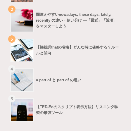
2
間違えやすいnowadays, these days, lately,
recently の違い・使い分け ―「最近」「近頃」
をマスターしよう
3
【接続詞thatの省略】どんな時に省略する？ルー
ルと傾向
4
a part of と part of の違い
5
【TED-Edのスクリプト表示方法】リスニング学
習の最強ツール