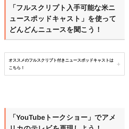
「フルスクリプト入手可能な米ニ
ュースポッドキャスト」を使って
どんどんニュースを聞こう！
オススメのフルスクリプト付きニュースポッドキャストは
こちら！
ニュースポッドキャストは最初はハードルが
高いから、フルスクリプト入手可能な番組か
ら始めるのがオススメだよ！
「YouTubeトークショー」でアメ
らいおん
慣れれば、だんだんスクリプトなしで聞ける
リカのテレビを再現しよう！
ようになるよ！