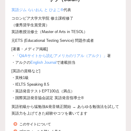
英語ジム らいおん と ひよこ®
代表
コロンビア大学大学院 修士課程修了
（優秀奨学生賞受賞）
英語教授法修士（Master of Arts in TESOL）
元ETS (Educational Testing Service) 問題作成者
[著書・メディア掲載]
・
「Q&Aサイトから読むアメリカのリアル（アルク）」
著
・アルクの
English Journal
で連載担当
[英語の資格など]
・英検1級
・IELTS Speaking 8.5
・英語発音テストEPT100点（満点）
・国際英語発音協会認定 英語発音指導士®
英語初級から猛勉強&発音矯正開始 → あらゆる勉強法を試して
英語力を上げてきた経験やコツを書いてます
このサイトについて