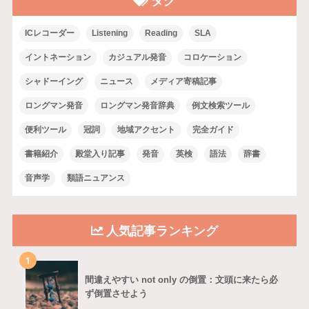
タグ
ICレコーダー
Listening
Reading
SLA
イントネーション
カジュアル発音
コロケーション
シャドーイング
ニュース
メディア寄稿記事
ロングマン発音
ロングマン発音辞典
例文検索ツール
便利ツール
冠詞
地域アクセント
完全ガイド
書籍紹介
殿堂入り記事
発音
英検
語法
辞書
音声学
類語ニュアンス
人気記事ランキング
1
間違えやすい not only の倒置：文頭に来たら必
ず倒置させよう