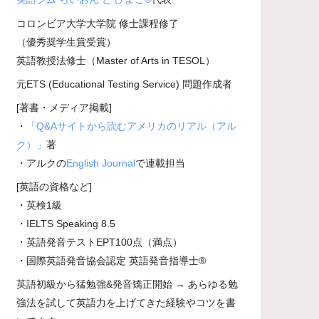
コロンビア大学大学院 修士課程修了
（優秀奨学生賞受賞）
英語教授法修士（Master of Arts in TESOL）
元ETS (Educational Testing Service) 問題作成者
[著書・メディア掲載]
・
「Q&Aサイトから読むアメリカのリアル（アル
ク）」
著
・アルクの
English Journal
で連載担当
[英語の資格など]
・英検1級
・IELTS Speaking 8.5
・英語発音テストEPT100点（満点）
・国際英語発音協会認定 英語発音指導士®
英語初級から猛勉強&発音矯正開始 → あらゆる勉
強法を試して英語力を上げてきた経験やコツを書