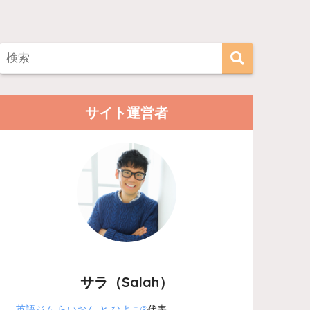
サイト運営者
サラ（Salah）
英語ジム らいおん と ひよこ®
代表