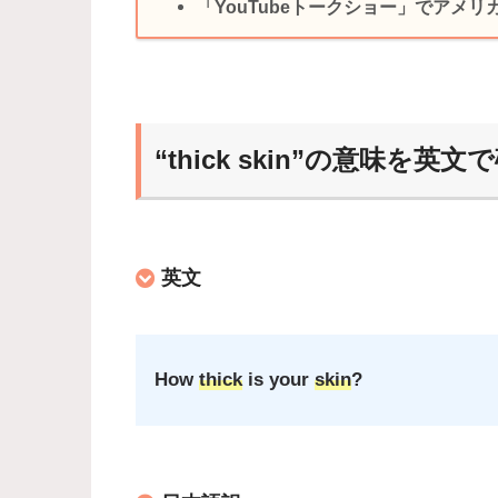
「YouTubeトークショー」でアメ
“thick skin”の意味を英
英文
How
thick
is your
skin
?