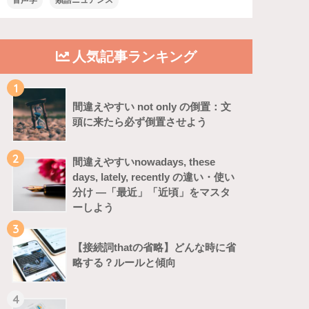
音声学
類語ニュアンス
人気記事ランキング
1
間違えやすい not only の倒置：文
頭に来たら必ず倒置させよう
2
間違えやすいnowadays, these
days, lately, recently の違い・使い
分け ―「最近」「近頃」をマスタ
ーしよう
3
【接続詞thatの省略】どんな時に省
略する？ルールと傾向
4