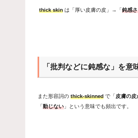
thick skin
は「厚い皮膚の皮」→「
鈍感さ
「批判などに鈍感な」を意味する 
また形容詞の
thick-skinned
で「
皮膚の皮
「
動じない
」という意味でも頻出です。