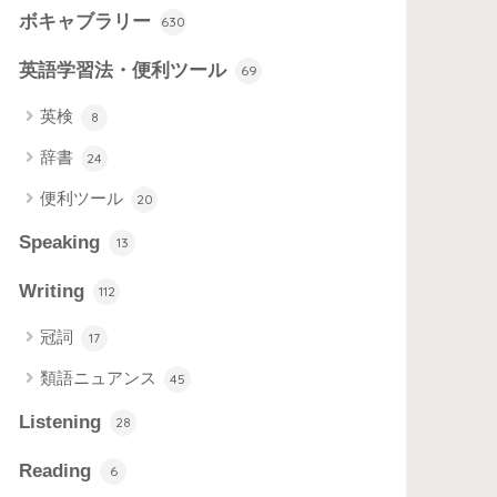
ボキャブラリー
630
英語学習法・便利ツール
69
英検
8
辞書
24
便利ツール
20
Speaking
13
Writing
112
冠詞
17
類語ニュアンス
45
Listening
28
Reading
6