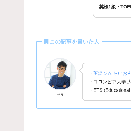
英検1級・TOE
この記事を書いた人
・
英語ジム らいお
・コロンビア大学 
・ETS (Education
サラ