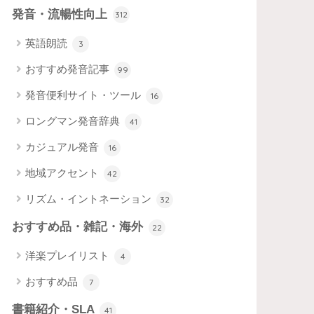
発音・流暢性向上
312
英語朗読
3
おすすめ発音記事
99
発音便利サイト・ツール
16
ロングマン発音辞典
41
カジュアル発音
16
地域アクセント
42
リズム・イントネーション
32
おすすめ品・雑記・海外
22
洋楽プレイリスト
4
おすすめ品
7
書籍紹介・SLA
41