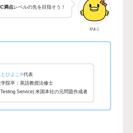
IC満点
レベルの先を目指そう！
ひよこ
んとひよこ®
代表
大学院卒：英語教授法修士
al Testing Service) 米国本社の元問題作成者