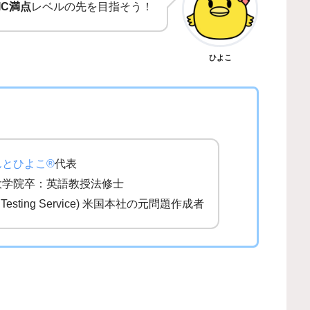
IC満点
レベルの先を目指そう！
ひよこ
んとひよこ®
代表
大学院卒：英語教授法修士
al Testing Service) 米国本社の元問題作成者