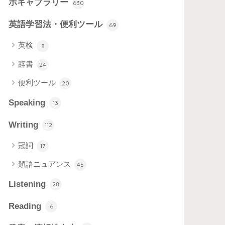
ボキャブラリー
630
英語学習法・便利ツール
69
英検
8
辞書
24
便利ツール
20
Speaking
13
Writing
112
冠詞
17
類語ニュアンス
45
Listening
28
Reading
6