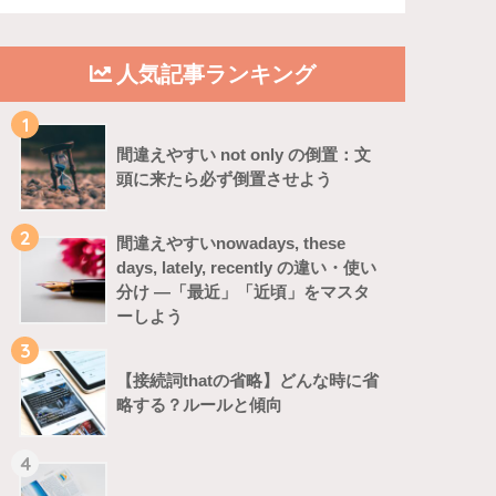
人気記事ランキング
1
間違えやすい not only の倒置：文
頭に来たら必ず倒置させよう
2
間違えやすいnowadays, these
days, lately, recently の違い・使い
分け ―「最近」「近頃」をマスタ
ーしよう
3
【接続詞thatの省略】どんな時に省
略する？ルールと傾向
4