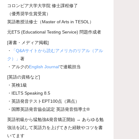
コロンビア大学大学院 修士課程修了
（優秀奨学生賞受賞）
英語教授法修士（Master of Arts in TESOL）
元ETS (Educational Testing Service) 問題作成者
[著書・メディア掲載]
・
「Q&Aサイトから読むアメリカのリアル（アル
ク）」
著
・アルクの
English Journal
で連載担当
[英語の資格など]
・英検1級
・IELTS Speaking 8.5
・英語発音テストEPT100点（満点）
・国際英語発音協会認定 英語発音指導士®
英語初級から猛勉強&発音矯正開始 → あらゆる勉
強法を試して英語力を上げてきた経験やコツを書
いてます