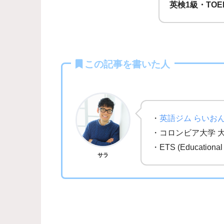
英検1級・TOE
この記事を書いた人
・
英語ジム らいお
・コロンビア大学 
・ETS (Education
サラ