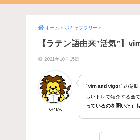
ホーム
ボキャブラリー
【ラテン語由来”活気”】vim 
2021年10月15日
“vim and vigor”
の意味
らいトレで紹介する全
っているのを聞いた」
らいおん