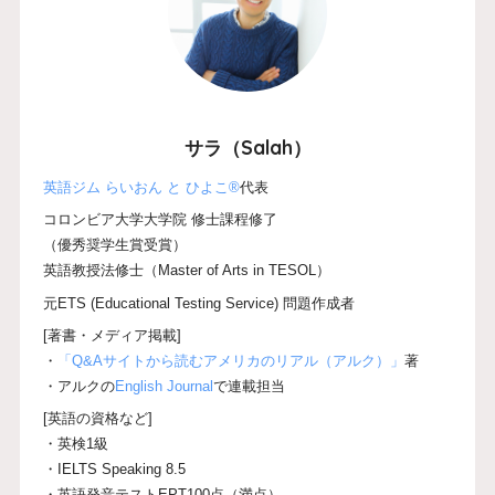
サラ（Salah）
英語ジム らいおん と ひよこ®
代表
コロンビア大学大学院 修士課程修了
（優秀奨学生賞受賞）
英語教授法修士（Master of Arts in TESOL）
元ETS (Educational Testing Service) 問題作成者
[著書・メディア掲載]
・
「Q&Aサイトから読むアメリカのリアル（アルク）」
著
・アルクの
English Journal
で連載担当
[英語の資格など]
・英検1級
・IELTS Speaking 8.5
・英語発音テストEPT100点（満点）