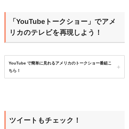
ニュースポッドキャストは最初はハードルが
高いから、フルスクリプト入手可能な番組か
ら始めるのがオススメだよ！
「YouTubeトークショー」でアメ
らいおん
慣れれば、だんだんスクリプトなしで聞ける
リカのテレビを再現しよう！
ようになるよ！
YouTube で簡単に見れるアメリカのトークショー番組こ
ちら！
洋画や海外ドラマももちろんいいけど、トー
クショーは会話がほとんど途切れず、発話量
が多いのでとてもおすすめ！
ツイートもチェック！
ひよこ