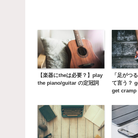
【楽器にtheは必要？】play
「足がつ
the piano/guitar の定冠詞
て言う？ get
get cram