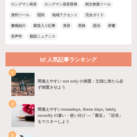
ロングマン発音
ロングマン発音辞典
例文検索ツール
便利ツール
冠詞
地域アクセント
完全ガイド
書籍紹介
殿堂入り記事
発音
英検
語法
辞書
音声学
類語ニュアンス
人気記事ランキング
1
間違えやすい not only の倒置：文頭に来たら必
ず倒置させよう
2
間違えやすいnowadays, these days, lately,
recently の違い・使い分け ―「最近」「近頃」
をマスターしよう
3