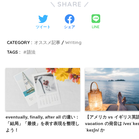
SHARE
LINE
ツイート
シェア
CATEGORY :
オススメ記事
Writing
TAGS :
語法
eventually, finally, after all の違い：
【アメリカ vs イギリス英
「結局」「最後」を表す表現を整理し
vacation の発音は /veɪˈkeɪ
よう！
ˈkeɪʃn/ か