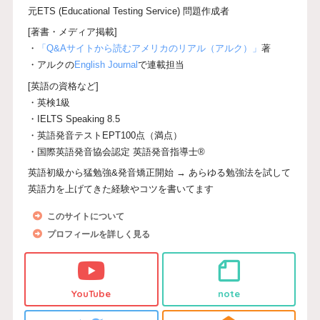
元ETS (Educational Testing Service) 問題作成者
[著書・メディア掲載]
・
「Q&Aサイトから読むアメリカのリアル（アルク）」
著
・アルクの
English Journal
で連載担当
[英語の資格など]
・英検1級
・IELTS Speaking 8.5
・英語発音テストEPT100点（満点）
・国際英語発音協会認定 英語発音指導士®
英語初級から猛勉強&発音矯正開始 → あらゆる勉強法を試して
英語力を上げてきた経験やコツを書いてます
このサイトについて
プロフィールを詳しく見る
YouTube
note