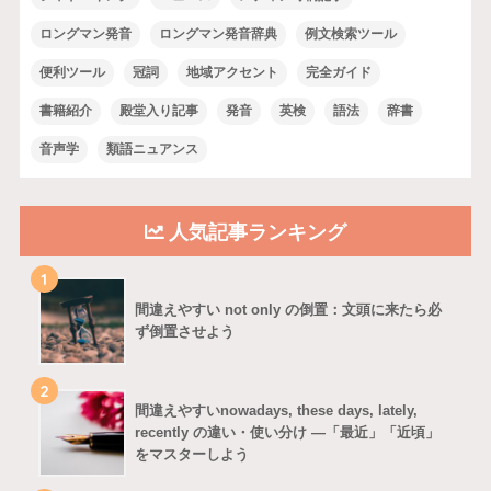
ロングマン発音
ロングマン発音辞典
例文検索ツール
便利ツール
冠詞
地域アクセント
完全ガイド
書籍紹介
殿堂入り記事
発音
英検
語法
辞書
音声学
類語ニュアンス
人気記事ランキング
1
間違えやすい not only の倒置：文頭に来たら必
ず倒置させよう
2
間違えやすいnowadays, these days, lately,
recently の違い・使い分け ―「最近」「近頃」
をマスターしよう