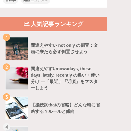
音声学
類語ニュアンス
人気記事ランキング
1
間違えやすい not only の倒置：文
頭に来たら必ず倒置させよう
2
間違えやすいnowadays, these
days, lately, recently の違い・使い
分け ―「最近」「近頃」をマスタ
ーしよう
3
【接続詞thatの省略】どんな時に省
略する？ルールと傾向
4