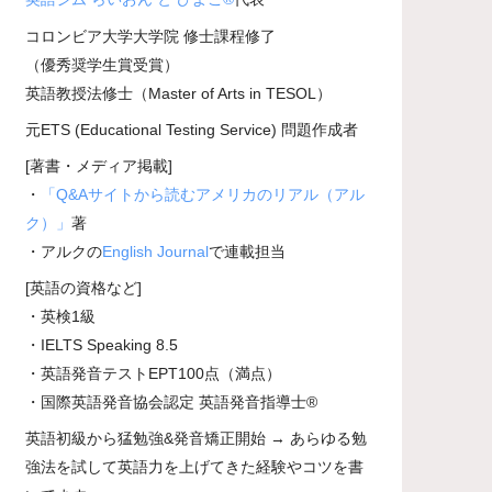
コロンビア大学大学院 修士課程修了
（優秀奨学生賞受賞）
英語教授法修士（Master of Arts in TESOL）
元ETS (Educational Testing Service) 問題作成者
[著書・メディア掲載]
・
「Q&Aサイトから読むアメリカのリアル（アル
ク）」
著
・アルクの
English Journal
で連載担当
[英語の資格など]
・英検1級
・IELTS Speaking 8.5
・英語発音テストEPT100点（満点）
・国際英語発音協会認定 英語発音指導士®
英語初級から猛勉強&発音矯正開始 → あらゆる勉
強法を試して英語力を上げてきた経験やコツを書