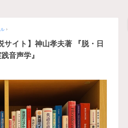
ール
説サイト】神山孝夫著 『脱・日
実践音声学』