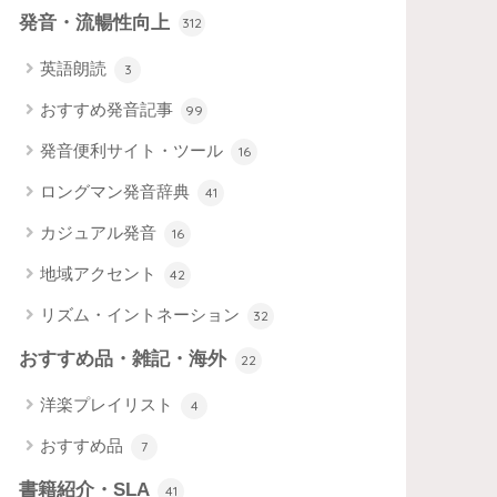
発音・流暢性向上
312
英語朗読
3
おすすめ発音記事
99
発音便利サイト・ツール
16
ロングマン発音辞典
41
カジュアル発音
16
地域アクセント
42
リズム・イントネーション
32
おすすめ品・雑記・海外
22
洋楽プレイリスト
4
おすすめ品
7
書籍紹介・SLA
41