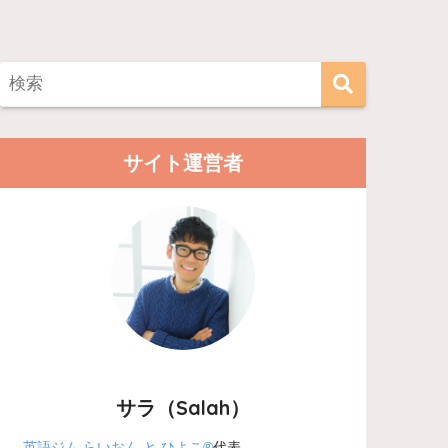
サイト運営者
サラ（Salah）
英語ジム らいおん と ひよこ®
代表