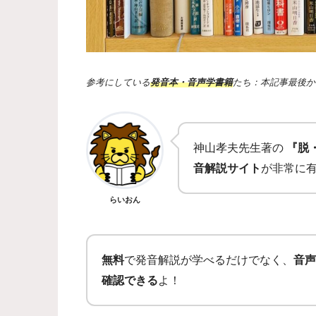
参考にしている
発音本・音声学書籍
たち：本記事最後か
神山孝夫先生著の
『脱
音解説サイト
が非常に
らいおん
無料
で発音解説が学べるだけでなく、
音声
確認できる
よ！