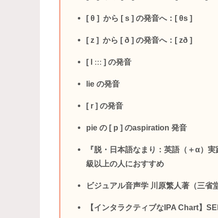
[ θ ] から [ s ] の発音へ：[ θs ]
[ z ] から [ ð ] の発音へ：[ zð ]
[ l ːːː ] の発音
lie の発音
[ r ] の発音
pie の [ p ] のaspiration 発音
『脱・日本語なまり：英語（＋α）実
級以上の人におすすめ
ビジュアル音声学 川原繁人著（三省
【インタラクティブなIPA Chart】SE