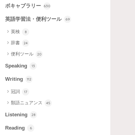
ボキャブラリー
630
英語学習法・便利ツール
69
英検
8
辞書
24
便利ツール
20
Speaking
13
Writing
112
冠詞
17
類語ニュアンス
45
Listening
28
Reading
6