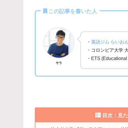
この記事を書いた人
・
英語ジム らいお
・コロンビア大学 
・ETS (Education
サラ
目次：見