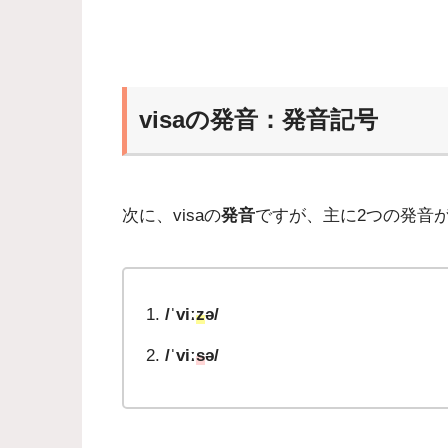
visaの発音：発音記号
次に、visaの
発音
ですが、主に2つの発音
/ˈviː
z
ə/
/ˈviː
s
ə/