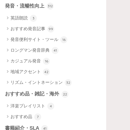
発音・流暢性向上
312
英語朗読
3
おすすめ発音記事
99
発音便利サイト・ツール
16
ロングマン発音辞典
41
カジュアル発音
16
地域アクセント
42
リズム・イントネーション
32
おすすめ品・雑記・海外
22
洋楽プレイリスト
4
おすすめ品
7
書籍紹介・SLA
41