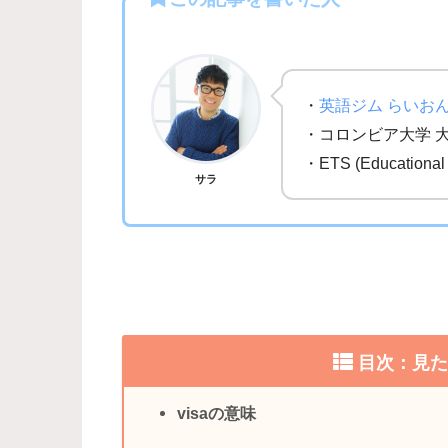
・
英語ジム らいお
・コロンビア大学 
・ETS (Education
サラ
目次：見
visaの意味