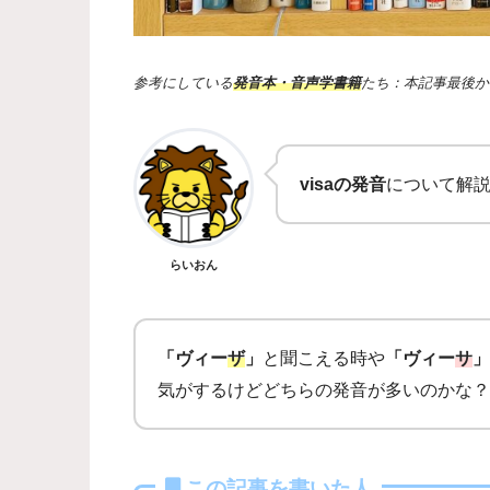
参考にしている
発音本・音声学書籍
たち：本記事最後か
visaの発音
について解
らいおん
「ヴィー
ザ
」
と聞こえる時や
「ヴィー
サ
」
気がするけどどちらの発音が多いのかな？
この記事を書いた人