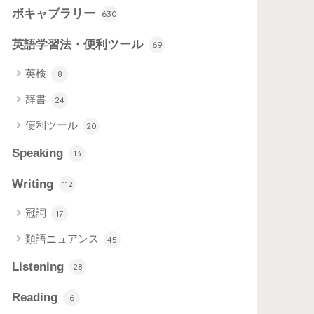
ボキャブラリー
630
英語学習法・便利ツール
69
英検
8
辞書
24
便利ツール
20
Speaking
13
Writing
112
冠詞
17
類語ニュアンス
45
Listening
28
Reading
6