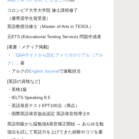
コロンビア大学大学院 修士課程修了
（優秀奨学生賞受賞）
英語教授法修士（Master of Arts in TESOL）
元ETS (Educational Testing Service) 問題作成者
[著書・メディア掲載]
・
「Q&Aサイトから読むアメリカのリアル（アル
ク）」
著
・アルクの
English Journal
で連載担当
[英語の資格など]
・英検1級
・IELTS Speaking 8.5
・英語発音テストEPT100点（満点）
・国際英語発音協会認定 英語発音指導士®
英語初級から猛勉強&発音矯正開始 → あらゆる勉
強法を試して英語力を上げてきた経験やコツを書