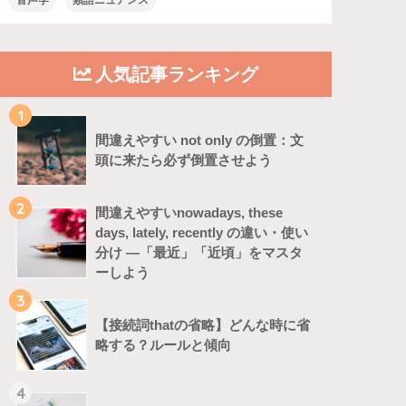
音声学
類語ニュアンス
人気記事ランキング
1
間違えやすい not only の倒置：文
頭に来たら必ず倒置させよう
2
間違えやすいnowadays, these
days, lately, recently の違い・使い
分け ―「最近」「近頃」をマスタ
ーしよう
3
【接続詞thatの省略】どんな時に省
略する？ルールと傾向
4