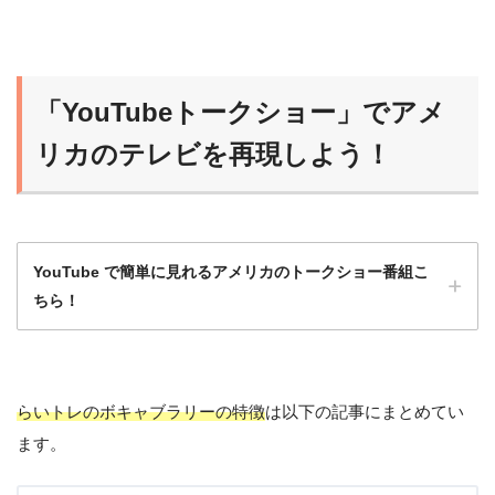
ニュースポッドキャストは最初はハードルが
高いから、フルスクリプト入手可能な番組か
ら始めるのがオススメだよ！
「YouTubeトークショー」でアメ
らいおん
慣れれば、だんだんスクリプトなしで聞ける
リカのテレビを再現しよう！
ようになるよ！
YouTube で簡単に見れるアメリカのトークショー番組こ
ちら！
らいトレのボキャブラリーの特徴
は以下の記事にまとめてい
洋画や海外ドラマももちろんいいけど、トー
ます。
クショーは会話がほとんど途切れず、発話量
が多いのでとてもおすすめ！
ひよこ