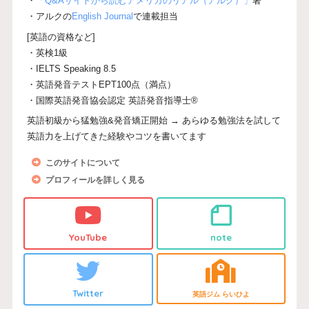
・
「Q&Aサイトから読むアメリカのリアル（アルク）」
著
・アルクの
English Journal
で連載担当
[英語の資格など]
・英検1級
・IELTS Speaking 8.5
・英語発音テストEPT100点（満点）
・国際英語発音協会認定 英語発音指導士®
英語初級から猛勉強&発音矯正開始 → あらゆる勉強法を試して
英語力を上げてきた経験やコツを書いてます
このサイトについて
プロフィールを詳しく見る
YouTube
note
Twitter
英語ジム らいひよ