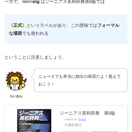
一方で、damn
ing
はジーニアス英和辞典第6版では
〈正式〉
というラベルがあり、この意味では
フォーマル
な場面
でも使われる
ということに注意しましょう。
ニュースでも本当に頻出の表現だよ！覚えて
おこう！
らいおん
ジーニアス英和辞典 第6版
created by
Rinker
大修館書店