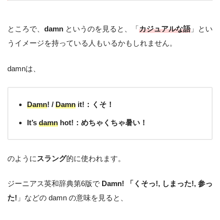
ところで、
damn
というのを見ると、「
カジュアルな語
」とい
うイメージを持っている人もいるかもしれません。
damnは、
Damn
! /
Damn
it!：くそ！
It’s
damn
hot!：めちゃくちゃ暑い！
のように
スラング
的に使われます。
ジーニアス英和辞典第6版で
Damn! 「くそっ!, しまった!, 参っ
た!
」などの damn の意味を見ると、