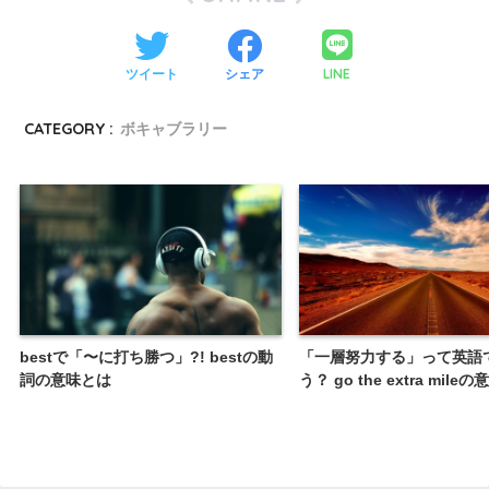
LINE
ツイート
シェア
CATEGORY :
ボキャブラリー
bestで「〜に打ち勝つ」?! bestの動
「一層努力する」って英語
詞の意味とは
う？ go the extra mileの