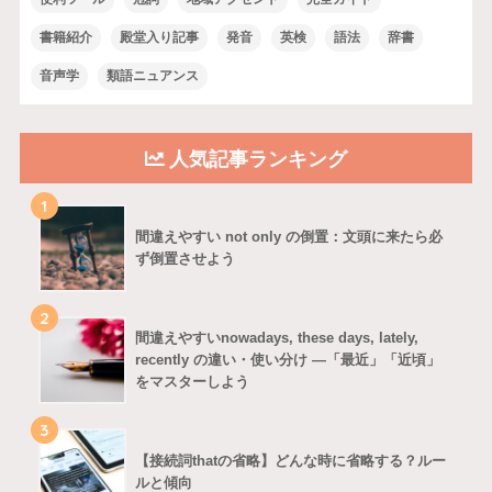
書籍紹介
殿堂入り記事
発音
英検
語法
辞書
音声学
類語ニュアンス
人気記事ランキング
1
間違えやすい not only の倒置：文頭に来たら必
ず倒置させよう
2
間違えやすいnowadays, these days, lately,
recently の違い・使い分け ―「最近」「近頃」
をマスターしよう
3
【接続詞thatの省略】どんな時に省略する？ルー
ルと傾向