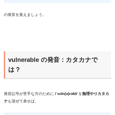
の発音を覚えましょう。
vulnerable の発音：カタカナで
は？
発音記号が苦手な方のために
/ˈvʌln(ə)rəbl/
を
無理やりカタカ
ナ
も混ぜて表せば、