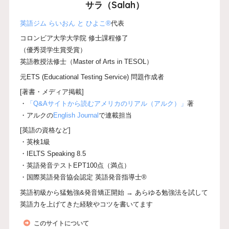
サラ（Salah）
英語ジム らいおん と ひよこ®
代表
コロンビア大学大学院 修士課程修了
（優秀奨学生賞受賞）
英語教授法修士（Master of Arts in TESOL）
元ETS (Educational Testing Service) 問題作成者
[著書・メディア掲載]
・
「Q&Aサイトから読むアメリカのリアル（アルク）」
著
・アルクの
English Journal
で連載担当
[英語の資格など]
・英検1級
・IELTS Speaking 8.5
・英語発音テストEPT100点（満点）
・国際英語発音協会認定 英語発音指導士®
英語初級から猛勉強&発音矯正開始 → あらゆる勉強法を試して
英語力を上げてきた経験やコツを書いてます
このサイトについて