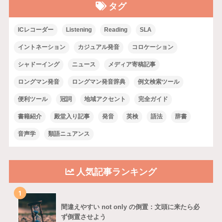
タグ
ICレコーダー
Listening
Reading
SLA
イントネーション
カジュアル発音
コロケーション
シャドーイング
ニュース
メディア寄稿記事
ロングマン発音
ロングマン発音辞典
例文検索ツール
便利ツール
冠詞
地域アクセント
完全ガイド
書籍紹介
殿堂入り記事
発音
英検
語法
辞書
音声学
類語ニュアンス
人気記事ランキング
1
間違えやすい not only の倒置：文頭に来たら必
ず倒置させよう