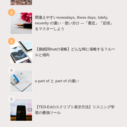
2
間違えやすいnowadays, these days, lately,
recently の違い・使い分け ―「最近」「近頃」
をマスターしよう
3
【接続詞thatの省略】どんな時に省略する？ルー
ルと傾向
4
a part of と part of の違い
5
【TED-Edのスクリプト表示方法】リスニング学
習の最強ツール