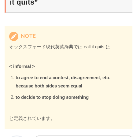
it quits”
NOTE
オックスフォード現代英英辞典では call it quits は
< informal >
to agree to end a contest, disagreement, etc.
because both sides seem equal
to decide to stop doing something
と定義されています。