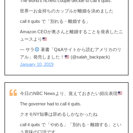
The world’s richest couple decide to call it quits.
世界一お金持ちのカップルが離婚を決めました
call it quits で「別れる・離婚する」
Amazon CEOが奥さんと離婚することを発表したニ
ュースより
— サラ
著書「Q&Aサイトから読むアメリカのリ
アル」発売しました！
(@salah_backpack)
January 10, 2019
今日のNBC Newsより、覚えておきたい頻出表現
The governor had to call it quits.
クオモNY知事は辞めるしかなかったね
call it quits で「やめる」「別れる・離婚する」とい
う意味の口語です