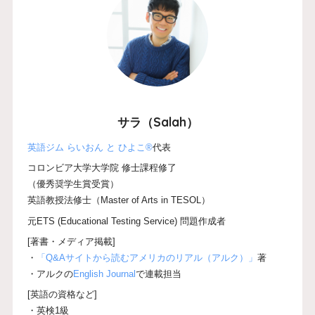
サラ（Salah）
英語ジム らいおん と ひよこ®
代表
コロンビア大学大学院 修士課程修了
（優秀奨学生賞受賞）
英語教授法修士（Master of Arts in TESOL）
元ETS (Educational Testing Service) 問題作成者
[著書・メディア掲載]
・
「Q&Aサイトから読むアメリカのリアル（アルク）」
著
・アルクの
English Journal
で連載担当
[英語の資格など]
・英検1級