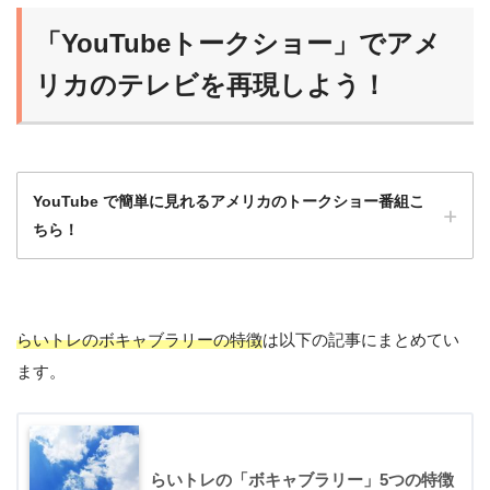
ら始めるのがオススメだよ！
「YouTubeトークショー」でアメ
らいおん
慣れれば、だんだんスクリプトなしで聞ける
リカのテレビを再現しよう！
ようになるよ！
YouTube で簡単に見れるアメリカのトークショー番組こ
ちら！
らいトレのボキャブラリーの特徴
は以下の記事にまとめてい
洋画や海外ドラマももちろんいいけど、トー
ます。
クショーは会話がほとんど途切れず、発話量
が多いのでとてもおすすめ！
ひよこ
らいトレの「ボキャブラリー」5つの特徴