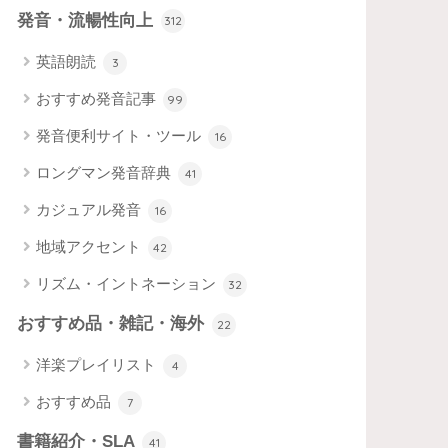
発音・流暢性向上
312
英語朗読
3
おすすめ発音記事
99
発音便利サイト・ツール
16
ロングマン発音辞典
41
カジュアル発音
16
地域アクセント
42
リズム・イントネーション
32
おすすめ品・雑記・海外
22
洋楽プレイリスト
4
おすすめ品
7
書籍紹介・SLA
41