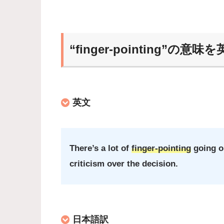
“finger-pointing”の意
英文
There’s a lot of
finger-pointing
going o
criticism over the decision.
日本語訳