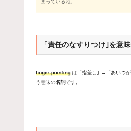
まっているね。
「責任のなすりつけ｣を意味するfi
finger-pointing
は「指差し｣ →「あいつが
う意味の
名詞
です。