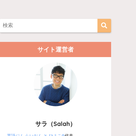
サイト運営者
サラ（Salah）
英語ジム らいおん と ひよこ®
代表