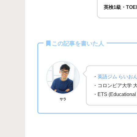
英検1級・TOE
この記事を書いた人
・
英語ジム らいお
・コロンビア大学 
・ETS (Education
サラ