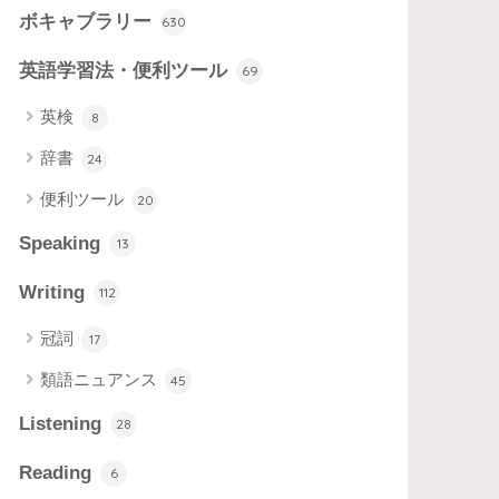
ボキャブラリー
630
英語学習法・便利ツール
69
英検
8
辞書
24
便利ツール
20
Speaking
13
Writing
112
冠詞
17
類語ニュアンス
45
Listening
28
Reading
6