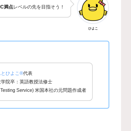
IC満点
レベルの先を目指そう！
ひよこ
んとひよこ®
代表
大学院卒：英語教授法修士
al Testing Service) 米国本社の元問題作成者