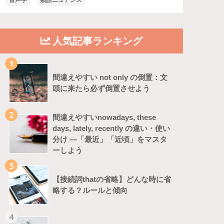
音声学
類語ニュアンス
人気記事ランキング
1
間違えやすい not only の倒置：文
頭に来たら必ず倒置させよう
2
間違えやすいnowadays, these
days, lately, recently の違い・使い
分け ―「最近」「近頃」をマスタ
ーしよう
3
【接続詞thatの省略】どんな時に省
略する？ルールと傾向
4