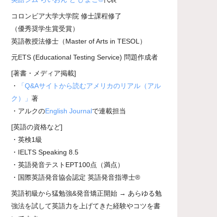
コロンビア大学大学院 修士課程修了
（優秀奨学生賞受賞）
英語教授法修士（Master of Arts in TESOL）
元ETS (Educational Testing Service) 問題作成者
[著書・メディア掲載]
・
「Q&Aサイトから読むアメリカのリアル（アル
ク）」
著
・アルクの
English Journal
で連載担当
[英語の資格など]
・英検1級
・IELTS Speaking 8.5
・英語発音テストEPT100点（満点）
・国際英語発音協会認定 英語発音指導士®
英語初級から猛勉強&発音矯正開始 → あらゆる勉
強法を試して英語力を上げてきた経験やコツを書