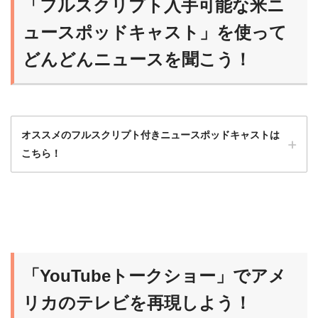
「フルスクリプト入手可能な米ニ
ュースポッドキャスト」を使って
どんどんニュースを聞こう！
オススメのフルスクリプト付きニュースポッドキャストは
こちら！
ニュースポッドキャストは最初はハードルが
高いから、フルスクリプト入手可能な番組か
ら始めるのがオススメだよ！
「YouTubeトークショー」でアメ
らいおん
慣れれば、だんだんスクリプトなしで聞ける
リカのテレビを再現しよう！
ようになるよ！