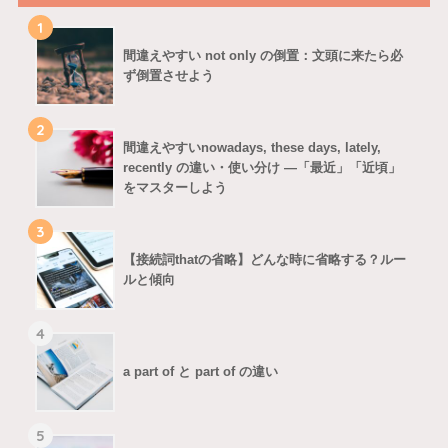
1
間違えやすい not only の倒置：文頭に来たら必
ず倒置させよう
2
間違えやすいnowadays, these days, lately,
recently の違い・使い分け ―「最近」「近頃」
をマスターしよう
3
【接続詞thatの省略】どんな時に省略する？ルー
ルと傾向
4
a part of と part of の違い
5