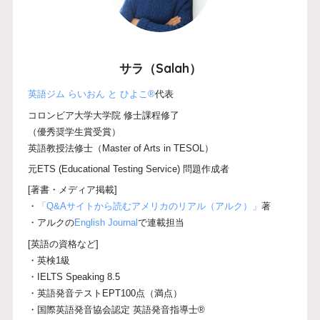
サラ（Salah）
英語ジム らいおん と ひよこ®
代表
コロンビア大学大学院 修士課程修了
（優秀奨学生賞受賞）
英語教授法修士（Master of Arts in TESOL）
元ETS (Educational Testing Service) 問題作成者
[著書・メディア掲載]
・
「Q&Aサイトから読むアメリカのリアル（アルク）」
著
・アルクの
English Journal
で連載担当
[英語の資格など]
・英検1級
・IELTS Speaking 8.5
・英語発音テストEPT100点（満点）
・国際英語発音協会認定 英語発音指導士®