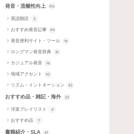
発音・流暢性向上
312
英語朗読
3
おすすめ発音記事
99
発音便利サイト・ツール
16
ロングマン発音辞典
41
カジュアル発音
16
地域アクセント
42
リズム・イントネーション
32
おすすめ品・雑記・海外
22
洋楽プレイリスト
4
おすすめ品
7
書籍紹介・SLA
41