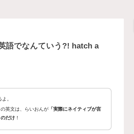
でなんていう?! hatch a
するよ。
ての英文は、らいおんが
「実際にネイティブが言
ものだけ
！