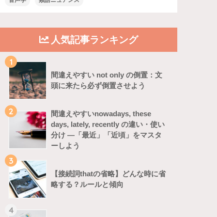
音声学
類語ニュアンス
人気記事ランキング
1
間違えやすい not only の倒置：文
頭に来たら必ず倒置させよう
2
間違えやすいnowadays, these
days, lately, recently の違い・使い
分け ―「最近」「近頃」をマスタ
ーしよう
3
【接続詞thatの省略】どんな時に省
略する？ルールと傾向
4