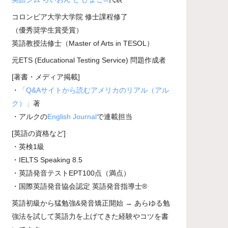
コロンビア大学大学院 修士課程修了
（優秀奨学生賞受賞）
英語教授法修士（Master of Arts in TESOL）
元ETS (Educational Testing Service) 問題作成者
[著書・メディア掲載]
・
「Q&Aサイトから読むアメリカのリアル（アル
ク）」
著
・アルクの
English Journal
で連載担当
[英語の資格など]
・英検1級
・IELTS Speaking 8.5
・英語発音テストEPT100点（満点）
・国際英語発音協会認定 英語発音指導士®
英語初級から猛勉強&発音矯正開始 → あらゆる勉
強法を試して英語力を上げてきた経験やコツを書