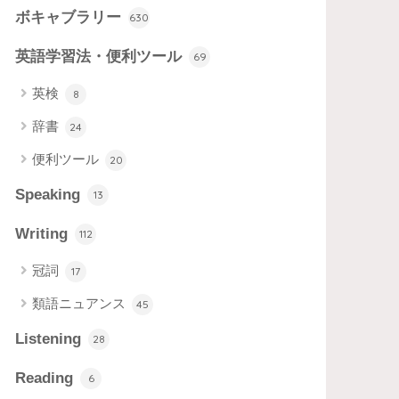
ボキャブラリー
630
英語学習法・便利ツール
69
英検
8
辞書
24
便利ツール
20
Speaking
13
Writing
112
冠詞
17
類語ニュアンス
45
Listening
28
Reading
6