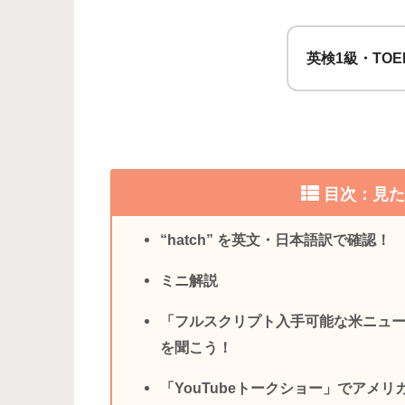
英検1級・TOE
目次：見
“hatch” を英文・日本語訳で確認！
ミニ解説
「フルスクリプト入手可能な米ニュ
を聞こう！
「YouTubeトークショー」でアメ