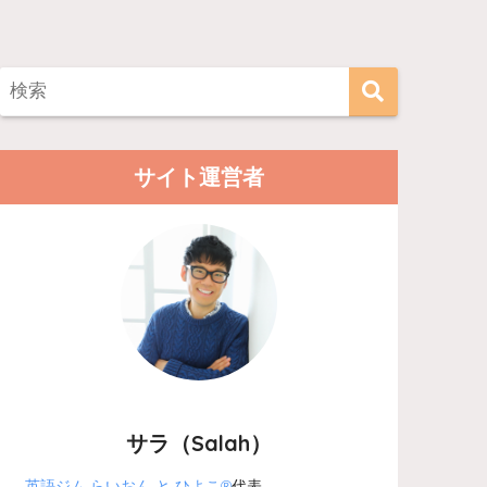
サイト運営者
サラ（Salah）
英語ジム らいおん と ひよこ®
代表