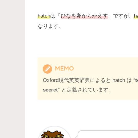
hatch
は「
ひなを卵からかえす
」ですが、
h
なります。
MEMO
Oxford現代英英辞典によると hatch は “
t
secret
” と定義されています。