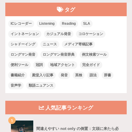
タグ
ICレコーダー
Listening
Reading
SLA
イントネーション
カジュアル発音
コロケーション
シャドーイング
ニュース
メディア寄稿記事
ロングマン発音
ロングマン発音辞典
例文検索ツール
便利ツール
冠詞
地域アクセント
完全ガイド
書籍紹介
殿堂入り記事
発音
英検
語法
辞書
音声学
類語ニュアンス
人気記事ランキング
1
間違えやすい not only の倒置：文頭に来たら必