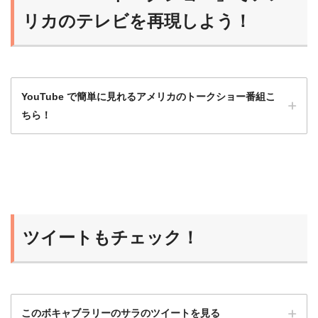
慣れれば、だんだんスクリプトなしで聞ける
リカのテレビを再現しよう！
ようになるよ！
YouTube で簡単に見れるアメリカのトークショー番組こ
ちら！
洋画や海外ドラマももちろんいいけど、トー
クショーは会話がほとんど途切れず、発話量
が多いのでとてもおすすめ！
ツイートもチェック！
ひよこ
このボキャブラリーのサラのツイートを見る