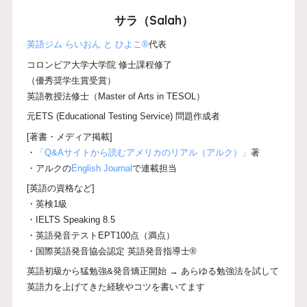
サラ（Salah）
英語ジム らいおん と ひよこ®
代表
コロンビア大学大学院 修士課程修了
（優秀奨学生賞受賞）
英語教授法修士（Master of Arts in TESOL）
元ETS (Educational Testing Service) 問題作成者
[著書・メディア掲載]
・
「Q&Aサイトから読むアメリカのリアル（アルク）」
著
・アルクの
English Journal
で連載担当
[英語の資格など]
・英検1級
・IELTS Speaking 8.5
・英語発音テストEPT100点（満点）
・国際英語発音協会認定 英語発音指導士®
英語初級から猛勉強&発音矯正開始 → あらゆる勉強法を試して
英語力を上げてきた経験やコツを書いてます