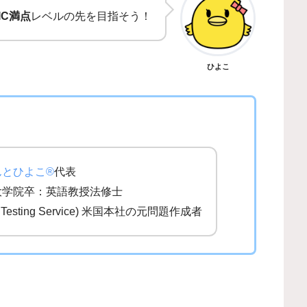
IC満点
レベルの先を目指そう！
ひよこ
んとひよこ®
代表
大学院卒：英語教授法修士
al Testing Service) 米国本社の元問題作成者