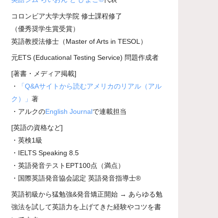
コロンビア大学大学院 修士課程修了
（優秀奨学生賞受賞）
英語教授法修士（Master of Arts in TESOL）
元ETS (Educational Testing Service) 問題作成者
[著書・メディア掲載]
・
「Q&Aサイトから読むアメリカのリアル（アル
ク）」
著
・アルクの
English Journal
で連載担当
[英語の資格など]
・英検1級
・IELTS Speaking 8.5
・英語発音テストEPT100点（満点）
・国際英語発音協会認定 英語発音指導士®
英語初級から猛勉強&発音矯正開始 → あらゆる勉
強法を試して英語力を上げてきた経験やコツを書