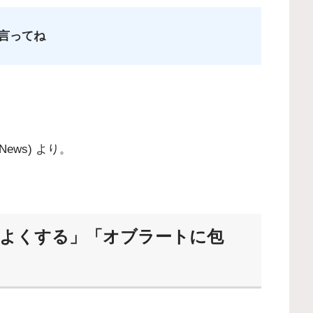
言ってね
C News) より
。
体裁をよくする」「オブラートに包