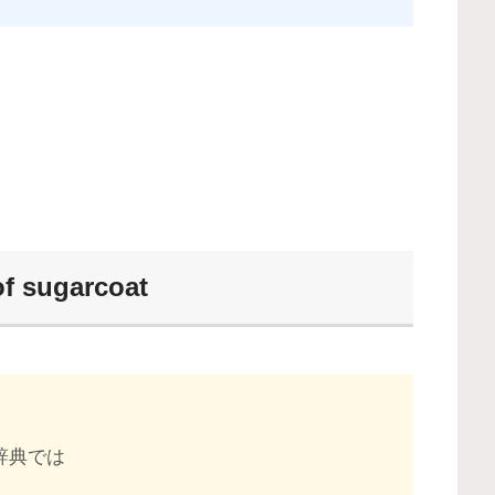
sugarcoat
英辞典では