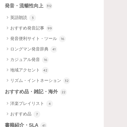
発音・流暢性向上
312
英語朗読
3
おすすめ発音記事
99
発音便利サイト・ツール
16
ロングマン発音辞典
41
カジュアル発音
16
地域アクセント
42
リズム・イントネーション
32
おすすめ品・雑記・海外
22
洋楽プレイリスト
4
おすすめ品
7
書籍紹介・SLA
41