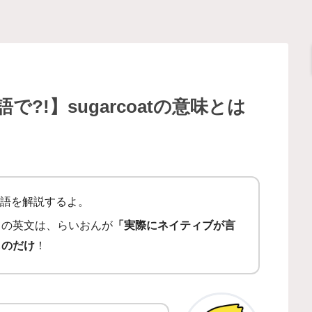
?!】sugarcoatの意味とは
英語を解説するよ。
ての英文は、らいおんが
「実際にネイティブが言
ものだけ
！