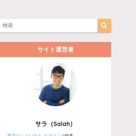
サイト運営者
サラ（Salah）
英語ジム らいおん と ひよこ®
代表