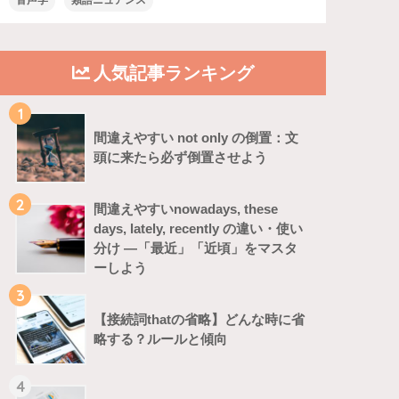
音声学
類語ニュアンス
人気記事ランキング
1
間違えやすい not only の倒置：文
頭に来たら必ず倒置させよう
2
間違えやすいnowadays, these
days, lately, recently の違い・使い
分け ―「最近」「近頃」をマスタ
ーしよう
3
【接続詞thatの省略】どんな時に省
略する？ルールと傾向
4