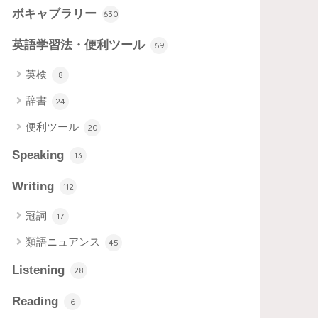
ボキャブラリー
630
英語学習法・便利ツール
69
英検
8
辞書
24
便利ツール
20
Speaking
13
Writing
112
冠詞
17
類語ニュアンス
45
Listening
28
Reading
6