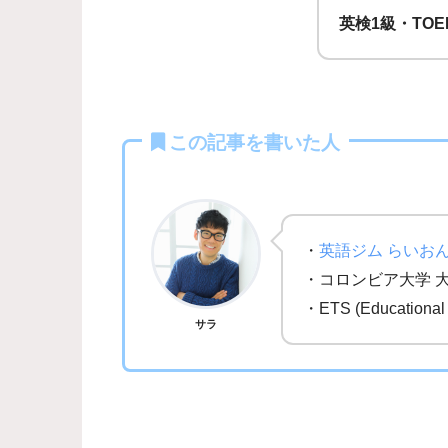
英検1級・TOE
この記事を書いた人
・
英語ジム らいお
・コロンビア大学 
・ETS (Education
サラ