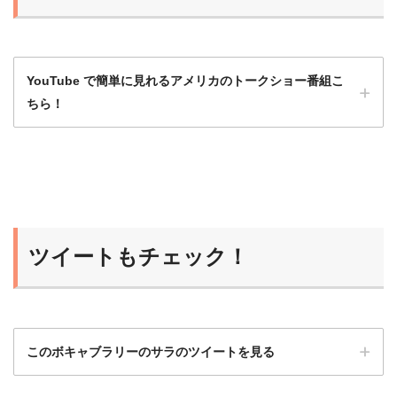
YouTube で簡単に見れるアメリカのトークショー番組こ
ちら！
洋画や海外ドラマももちろんいいけど、トー
クショーは会話がほとんど途切れず、発話量
が多いのでとてもおすすめ！
ツイートもチェック！
ひよこ
このボキャブラリーのサラのツイートを見る