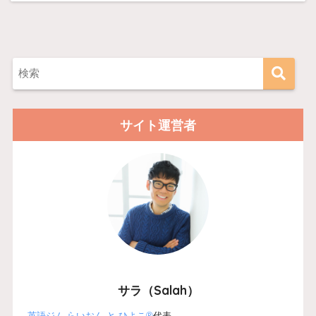
サイト運営者
サラ（Salah）
英語ジム らいおん と ひよこ®
代表