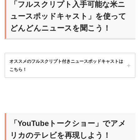
「フルスクリプト入手可能な米ニ
ュースポッドキャスト」を使って
どんどんニュースを聞こう！
オススメのフルスクリプト付きニュースポッドキャストは
こちら！
ニュースポッドキャストは最初はハードルが
高いから、フルスクリプト入手可能な番組か
ら始めるのがオススメだよ！
「YouTubeトークショー」でアメ
らいおん
慣れれば、だんだんスクリプトなしで聞ける
リカのテレビを再現しよう！
ようになるよ！