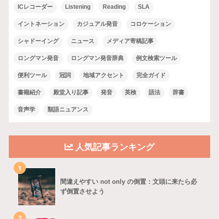
ICレコーダー
Listening
Reading
SLA
イントネーション
カジュアル発音
コロケーション
シャドーイング
ニュース
メディア寄稿記事
ロングマン発音
ロングマン発音辞典
例文検索ツール
便利ツール
冠詞
地域アクセント
完全ガイド
書籍紹介
殿堂入り記事
発音
英検
語法
辞書
音声学
類語ニュアンス
人気記事ランキング
1
間違えやすい not only の倒置：文頭に来たら必
ず倒置させよう
2