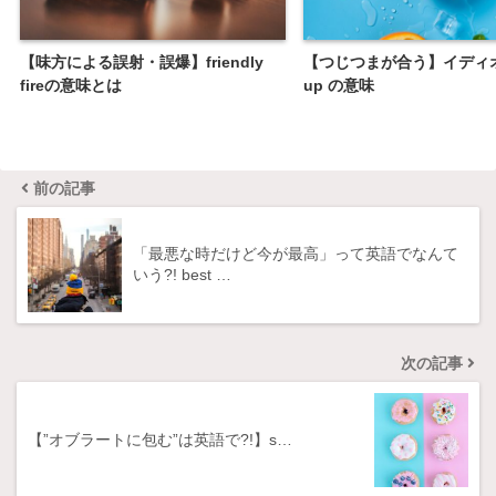
【味方による誤射・誤爆】friendly
【つじつまが合う】イディオ
fireの意味とは
up の意味
前の記事
「最悪な時だけど今が最高」って英語でなんて
いう?! best …
次の記事
【”オブラートに包む”は英語で?!】s…