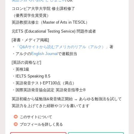
コロンビア大学大学院 修士課程修了
（優秀奨学生賞受賞）
英語教授法修士（Master of Arts in TESOL）
元ETS (Educational Testing Service) 問題作成者
[著書・メディア掲載]
・
「Q&Aサイトから読むアメリカのリアル（アルク）」
著
・アルクの
English Journal
で連載担当
[英語の資格など]
・英検1級
・IELTS Speaking 8.5
・英語発音テストEPT100点（満点）
・国際英語発音協会認定 英語発音指導士®
英語初級から猛勉強&発音矯正開始 → あらゆる勉強法を試して
英語力を上げてきた経験やコツを書いてます
このサイトについて
プロフィールを詳しく見る