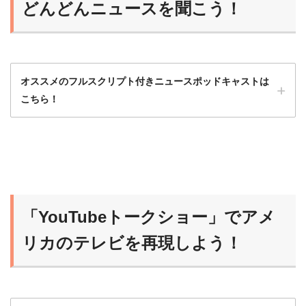
どんどんニュースを聞こう！
オススメのフルスクリプト付きニュースポッドキャストは
こちら！
ニュースポッドキャストは最初はハードルが
高いから、フルスクリプト入手可能な番組か
ら始めるのがオススメだよ！
「YouTubeトークショー」でアメ
らいおん
慣れれば、だんだんスクリプトなしで聞ける
リカのテレビを再現しよう！
ようになるよ！