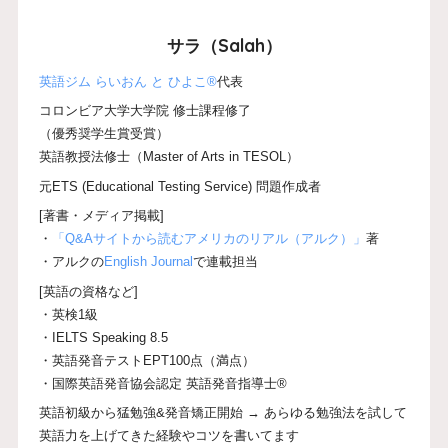
サラ（Salah）
英語ジム らいおん と ひよこ®
代表
コロンビア大学大学院 修士課程修了
（優秀奨学生賞受賞）
英語教授法修士（Master of Arts in TESOL）
元ETS (Educational Testing Service) 問題作成者
[著書・メディア掲載]
・
「Q&Aサイトから読むアメリカのリアル（アルク）」
著
・アルクの
English Journal
で連載担当
[英語の資格など]
・英検1級
・IELTS Speaking 8.5
・英語発音テストEPT100点（満点）
・国際英語発音協会認定 英語発音指導士®
英語初級から猛勉強&発音矯正開始 → あらゆる勉強法を試して
英語力を上げてきた経験やコツを書いてます