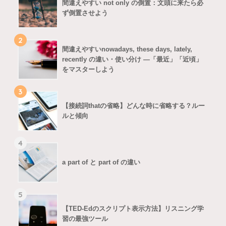
間違えやすい not only の倒置：文頭に来たら必
ず倒置させよう
2
間違えやすいnowadays, these days, lately,
recently の違い・使い分け ―「最近」「近頃」
をマスターしよう
3
【接続詞thatの省略】どんな時に省略する？ルー
ルと傾向
4
a part of と part of の違い
5
【TED-Edのスクリプト表示方法】リスニング学
習の最強ツール