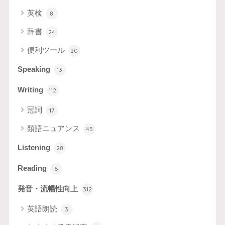
英検
8
辞書
24
便利ツール
20
Speaking
13
Writing
112
冠詞
17
類語ニュアンス
45
Listening
28
Reading
6
発音・流暢性向上
312
英語朗読
3