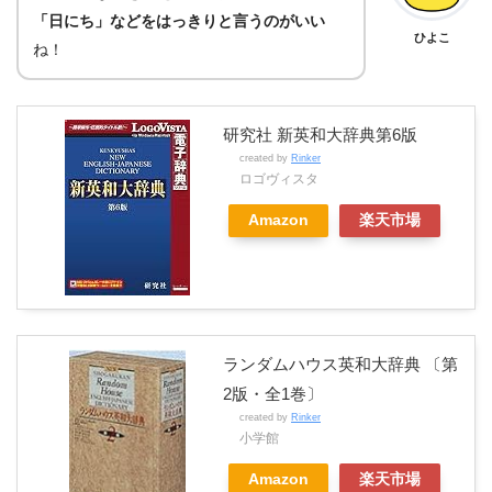
「日にち」などをはっきりと言うのがいい
ひよこ
ね！
研究社 新英和大辞典第6版
created by
Rinker
ロゴヴィスタ
Amazon
楽天市場
ランダムハウス英和大辞典 〔第
2版・全1巻〕
created by
Rinker
小学館
Amazon
楽天市場