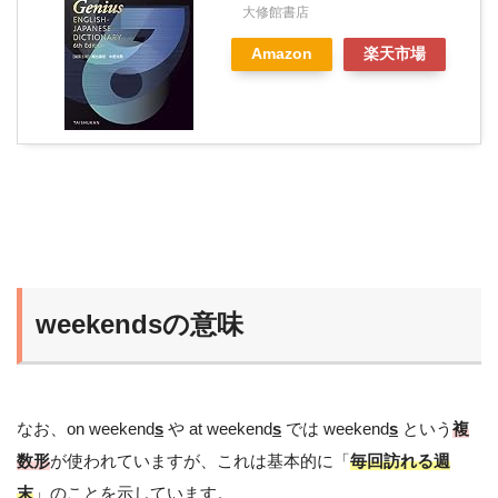
大修館書店
Amazon
楽天市場
weekendsの意味
なお、on weekend
s
や at weekend
s
では weekend
s
という
複
数形
が使われていますが、これは基本的に「
毎回訪れる週
末
」のことを示しています。