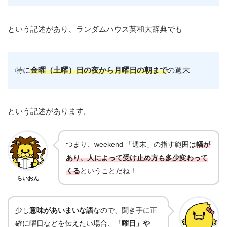
という記述があり、ランダムハウス英和大辞典でも
特に
金曜（土曜）日の夜から月曜日の朝まで
の週末
という記述があります。
つまり、weekend 「週末」の指す範囲は
幅が
あり、人によって受け止め方も多少変わって
くる
ということだね！
らいおん
少し
意味があいまいな語
なので、聞き手に正
確に曜日などを伝えたい場合、
「曜日」や