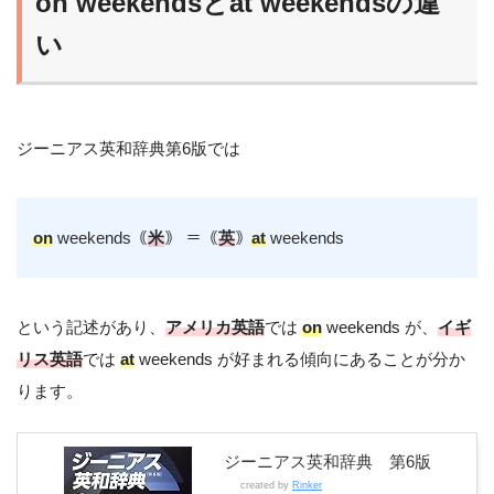
on weekendsとat weekendsの違
い
ジーニアス英和辞典第6版では
on
weekends｟
米
｠ ＝｟
英
｠
at
weekends
という記述があり、
アメリカ英語
では
on
weekends が、
イギ
リス英語
では
at
weekends が好まれる傾向にあることが分か
ります。
ジーニアス英和辞典 第6版
created by
Rinker