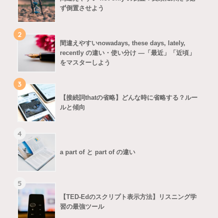
ず倒置させよう
2
間違えやすいnowadays, these days, lately,
recently の違い・使い分け ―「最近」「近頃」
をマスターしよう
3
【接続詞thatの省略】どんな時に省略する？ルー
ルと傾向
4
a part of と part of の違い
5
【TED-Edのスクリプト表示方法】リスニング学
習の最強ツール