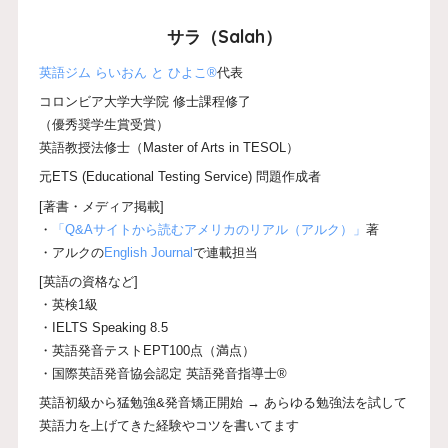
サラ（Salah）
英語ジム らいおん と ひよこ®
代表
コロンビア大学大学院 修士課程修了
（優秀奨学生賞受賞）
英語教授法修士（Master of Arts in TESOL）
元ETS (Educational Testing Service) 問題作成者
[著書・メディア掲載]
・
「Q&Aサイトから読むアメリカのリアル（アルク）」
著
・アルクの
English Journal
で連載担当
[英語の資格など]
・英検1級
・IELTS Speaking 8.5
・英語発音テストEPT100点（満点）
・国際英語発音協会認定 英語発音指導士®
英語初級から猛勉強&発音矯正開始 → あらゆる勉強法を試して
英語力を上げてきた経験やコツを書いてます