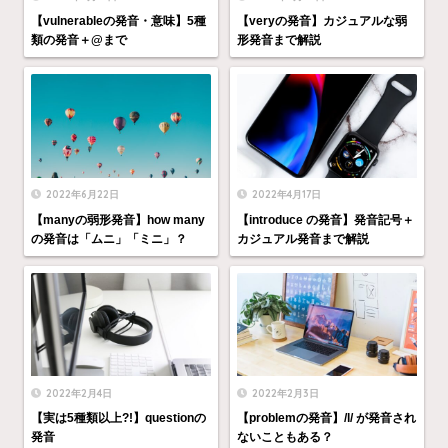
【vulnerableの発音・意味】5種
【veryの発音】カジュアルな弱
類の発音＋@まで
形発音まで解説
2022年6月22日
2022年4月17日
【manyの弱形発音】how many
【introduce の発音】発音記号＋
の発音は「ムニ」「ミニ」？
カジュアル発音まで解説
2022年2月4日
2022年2月3日
【実は5種類以上?!】questionの
【problemの発音】/l/ が発音され
発音
ないこともある？