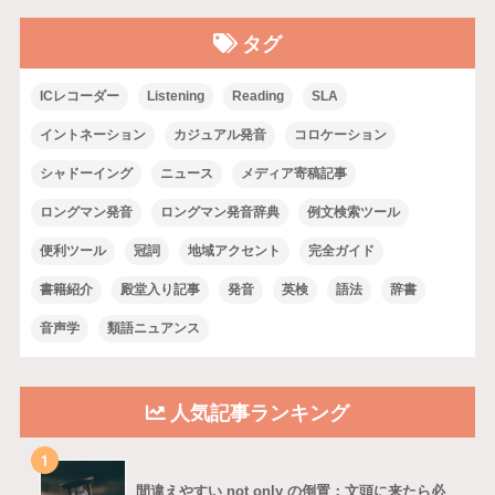
タグ
ICレコーダー
Listening
Reading
SLA
イントネーション
カジュアル発音
コロケーション
シャドーイング
ニュース
メディア寄稿記事
ロングマン発音
ロングマン発音辞典
例文検索ツール
便利ツール
冠詞
地域アクセント
完全ガイド
書籍紹介
殿堂入り記事
発音
英検
語法
辞書
音声学
類語ニュアンス
人気記事ランキング
1
間違えやすい not only の倒置：文頭に来たら必