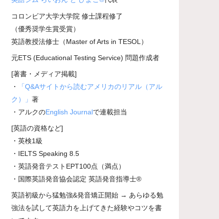
コロンビア大学大学院 修士課程修了
（優秀奨学生賞受賞）
英語教授法修士（Master of Arts in TESOL）
元ETS (Educational Testing Service) 問題作成者
[著書・メディア掲載]
・
「Q&Aサイトから読むアメリカのリアル（アル
ク）」
著
・アルクの
English Journal
で連載担当
[英語の資格など]
・英検1級
・IELTS Speaking 8.5
・英語発音テストEPT100点（満点）
・国際英語発音協会認定 英語発音指導士®
英語初級から猛勉強&発音矯正開始 → あらゆる勉
強法を試して英語力を上げてきた経験やコツを書