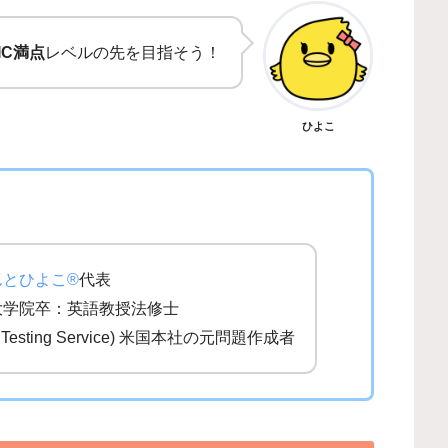
IC満点
レベルの先を目指そう！
ひよこ
んとひよこ®
代表
大学院卒：英語教授法修士
al Testing Service) 米国本社の元問題作成者