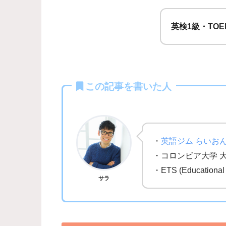
英検1級・TOE
この記事を書いた人
・
英語ジム らいお
・コロンビア大学 
・ETS (Education
サラ