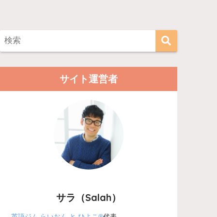
サイト運営者
サラ（Salah）
英語ジム らいおん と ひよこ®
代表