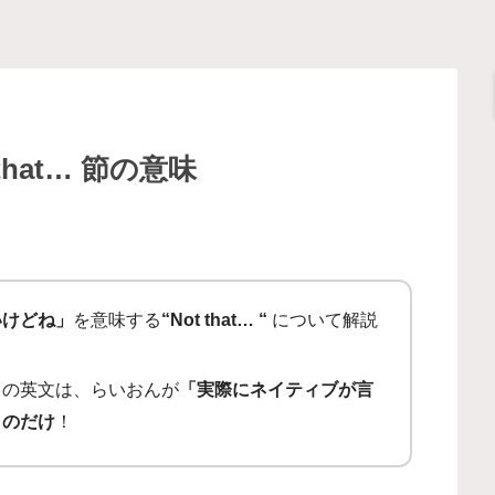
hat… 節の意味
いけどね」
を意味する
“Not that… “
について解説
ての英文は、らいおんが
「実際にネイティブが言
ものだけ
！