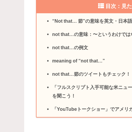
目次：見
“Not that… 節”の意味を英文・日
not that…の意味：〜というわけで
not that…の例文
meaning of “not that…”
not that…節のツイートもチェック！
「フルスクリプト入手可能な米ニュ
を聞こう！
「YouTubeトークショー」でアメ