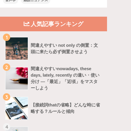
音声学
類語ニュアンス
人気記事ランキング
1
間違えやすい not only の倒置：文
頭に来たら必ず倒置させよう
2
間違えやすいnowadays, these
days, lately, recently の違い・使い
分け ―「最近」「近頃」をマスタ
ーしよう
3
【接続詞thatの省略】どんな時に省
略する？ルールと傾向
4