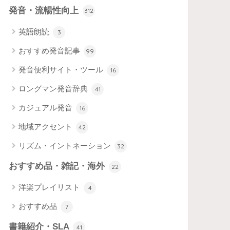
発音・流暢性向上
312
英語朗読
3
おすすめ発音記事
99
発音便利サイト・ツール
16
ロングマン発音辞典
41
カジュアル発音
16
地域アクセント
42
リズム・イントネーション
32
おすすめ品・雑記・海外
22
洋楽プレイリスト
4
おすすめ品
7
書籍紹介・SLA
41