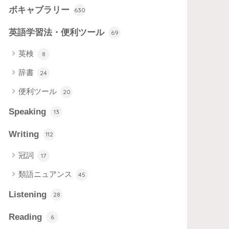
ボキャブラリー
630
英語学習法・便利ツール
69
英検
8
辞書
24
便利ツール
20
Speaking
13
Writing
112
冠詞
17
類語ニュアンス
45
Listening
28
Reading
6