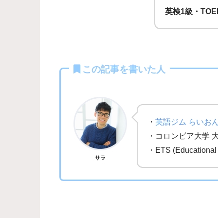
英検1級・TOE
この記事を書いた人
・
英語ジム らいお
・コロンビア大学 
・ETS (Education
サラ