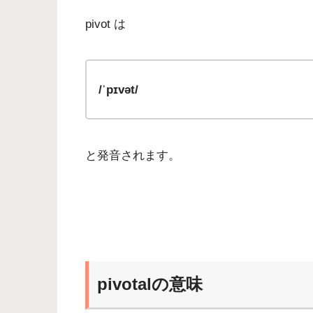
pivot は
/ˈpɪvət/
と発音されます。
pivotalの意味