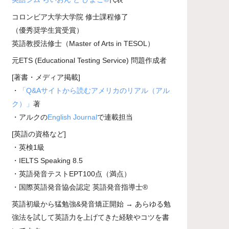
コロンビア大学大学院 修士課程修了
（優秀奨学生賞受賞）
英語教授法修士（Master of Arts in TESOL）
元ETS (Educational Testing Service) 問題作成者
[著書・メディア掲載]
・
「Q&Aサイトから読むアメリカのリアル（アル
ク）」
著
・アルクの
English Journal
で連載担当
[英語の資格など]
・英検1級
・IELTS Speaking 8.5
・英語発音テストEPT100点（満点）
・国際英語発音協会認定 英語発音指導士®
英語初級から猛勉強&発音矯正開始 → あらゆる勉
強法を試して英語力を上げてきた経験やコツを書