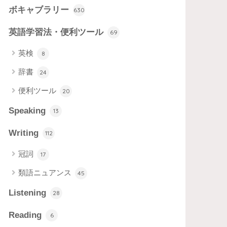
ボキャブラリー
630
英語学習法・便利ツール
69
英検
8
辞書
24
便利ツール
20
Speaking
13
Writing
112
冠詞
17
類語ニュアンス
45
Listening
28
Reading
6