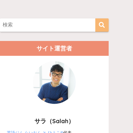
サイト運営者
サラ（Salah）
英語ジム らいおん と ひよこ®
代表