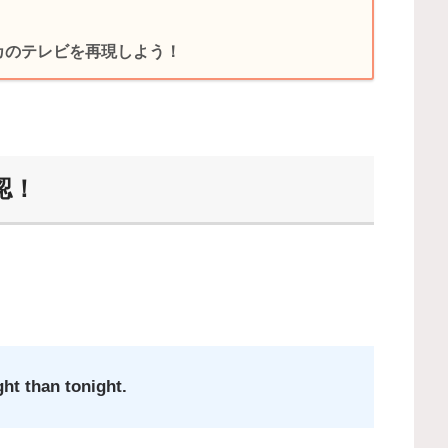
リカのテレビを再現しよう！
認！
ht than tonight.