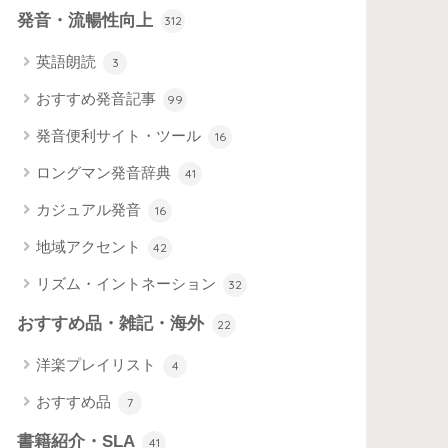
発音・流暢性向上
312
英語朗読
3
おすすめ発音記事
99
発音便利サイト・ツール
16
ロングマン発音辞典
41
カジュアル発音
16
地域アクセント
42
リズム・イントネーション
32
おすすめ品・雑記・海外
22
洋楽プレイリスト
4
おすすめ品
7
書籍紹介・SLA
41