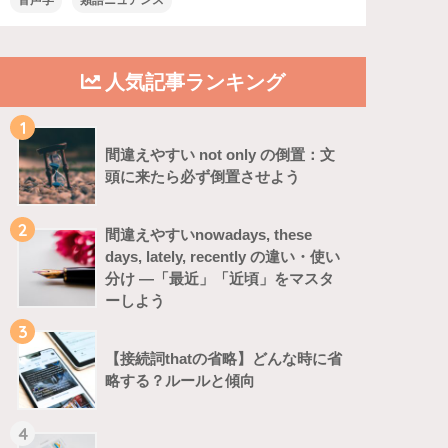
音声学
類語ニュアンス
人気記事ランキング
1
間違えやすい not only の倒置：文
頭に来たら必ず倒置させよう
2
間違えやすいnowadays, these
days, lately, recently の違い・使い
分け ―「最近」「近頃」をマスタ
ーしよう
3
【接続詞thatの省略】どんな時に省
略する？ルールと傾向
4