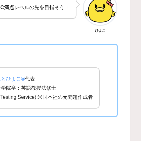
IC満点
レベルの先を目指そう！
ひよこ
んとひよこ®
代表
大学院卒：英語教授法修士
al Testing Service) 米国本社の元問題作成者