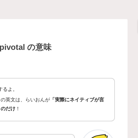
votal の意味
するよ。
ての英文は、らいおんが
「実際にネイティブが言
ものだけ
！