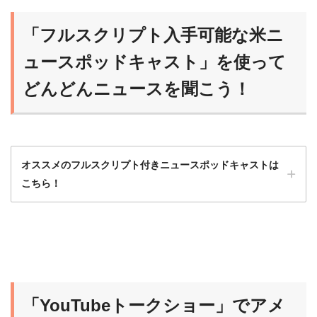
「フルスクリプト入手可能な米ニ
ュースポッドキャスト」を使って
どんどんニュースを聞こう！
オススメのフルスクリプト付きニュースポッドキャストは
こちら！
ニュースポッドキャストは最初はハードルが
高いから、フルスクリプト入手可能な番組か
ら始めるのがオススメだよ！
「YouTubeトークショー」でアメ
らいおん
慣れれば、だんだんスクリプトなしで聞ける