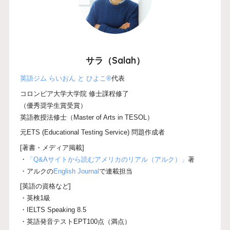
サラ（Salah）
英語ジム らいおん と ひよこ®
代表
コロンビア大学大学院 修士課程修了
（優秀奨学生賞受賞）
英語教授法修士（Master of Arts in TESOL）
元ETS (Educational Testing Service) 問題作成者
[著書・メディア掲載]
・
「Q&Aサイトから読むアメリカのリアル（アルク）」
著
・アルクの
English Journal
で連載担当
[英語の資格など]
・英検1級
・IELTS Speaking 8.5
・英語発音テストEPT100点（満点）