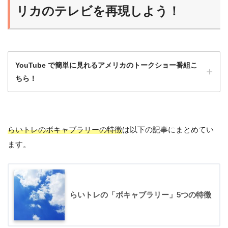
リカのテレビを再現しよう！
ようになるよ！
YouTube で簡単に見れるアメリカのトークショー番組こ
ちら！
らいトレのボキャブラリーの特徴
は以下の記事にまとめてい
洋画や海外ドラマももちろんいいけど、トー
ます。
クショーは会話がほとんど途切れず、発話量
が多いのでとてもおすすめ！
ひよこ
らいトレの「ボキャブラリー」5つの特徴