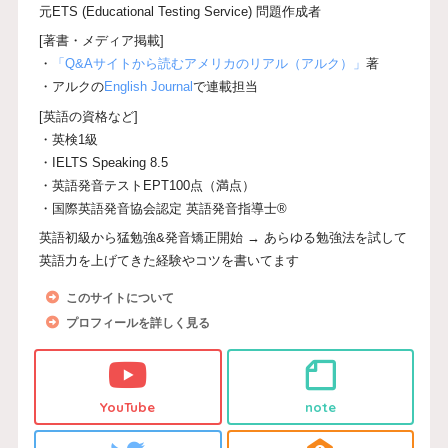
元ETS (Educational Testing Service) 問題作成者
[著書・メディア掲載]
・
「Q&Aサイトから読むアメリカのリアル（アルク）」
著
・アルクの
English Journal
で連載担当
[英語の資格など]
・英検1級
・IELTS Speaking 8.5
・英語発音テストEPT100点（満点）
・国際英語発音協会認定 英語発音指導士®
英語初級から猛勉強&発音矯正開始 → あらゆる勉強法を試して
英語力を上げてきた経験やコツを書いてます
このサイトについて
プロフィールを詳しく見る
YouTube
note