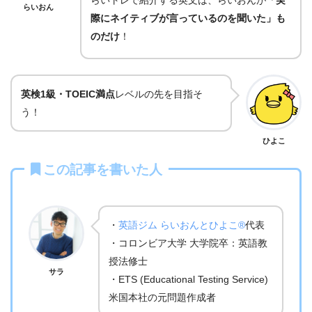
らいおん
際にネイティブが言っているのを聞いた」も
のだけ
！
英検1級・TOEIC満点
レベルの先を目指そ
う！
ひよこ
この記事を書いた人
・
英語ジム らいおんとひよこ®
代表
・コロンビア大学 大学院卒：英語教
授法修士
サラ
・ETS (Educational Testing Service)
米国本社の元問題作成者