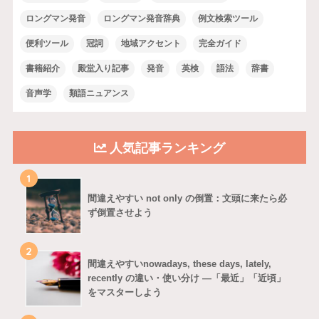
ロングマン発音
ロングマン発音辞典
例文検索ツール
便利ツール
冠詞
地域アクセント
完全ガイド
書籍紹介
殿堂入り記事
発音
英検
語法
辞書
音声学
類語ニュアンス
人気記事ランキング
1
間違えやすい not only の倒置：文頭に来たら必
ず倒置させよう
2
間違えやすいnowadays, these days, lately,
recently の違い・使い分け ―「最近」「近頃」
をマスターしよう