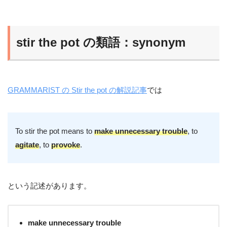
stir the pot の類語：synonym
GRAMMARIST の Stir the pot の解説記事
では
To stir the pot means to
make unnecessary trouble
, to
agitate
, to
provoke
.
という記述があります。
make unnecessary trouble