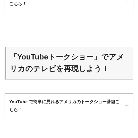
こちら！
ニュースポッドキャストは最初はハードルが
高いから、フルスクリプト入手可能な番組か
ら始めるのがオススメだよ！
「YouTubeトークショー」でアメ
らいおん
慣れれば、だんだんスクリプトなしで聞ける
リカのテレビを再現しよう！
ようになるよ！
YouTube で簡単に見れるアメリカのトークショー番組こ
ちら！