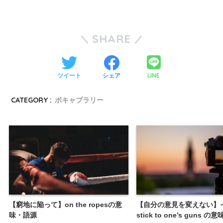
SHARE
LINE
ツイート
シェア
CATEGORY :
ボキャブラリー
【窮地に陥って】on the ropesの意
【自分の意見を変えない】
味・語源
stick to one’s guns 