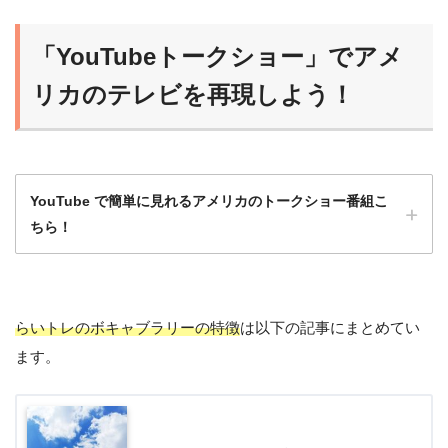
高いから、フルスクリプト入手可能な番組か
ら始めるのがオススメだよ！
「YouTubeトークショー」でアメ
らいおん
慣れれば、だんだんスクリプトなしで聞ける
リカのテレビを再現しよう！
ようになるよ！
YouTube で簡単に見れるアメリカのトークショー番組こ
ちら！
らいトレのボキャブラリーの特徴
は以下の記事にまとめてい
洋画や海外ドラマももちろんいいけど、トー
ます。
クショーは会話がほとんど途切れず、発話量
が多いのでとてもおすすめ！
ひよこ