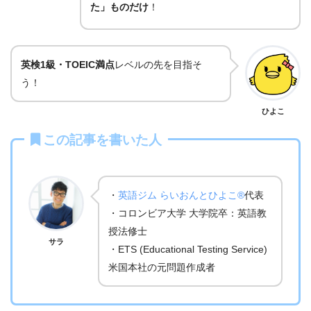
た」ものだけ
！
英検1級・TOEIC満点
レベルの先を目指そ
う！
ひよこ
この記事を書いた人
・
英語ジム らいおんとひよこ®
代表
・コロンビア大学 大学院卒：英語教
授法修士
サラ
・ETS (Educational Testing Service)
米国本社の元問題作成者